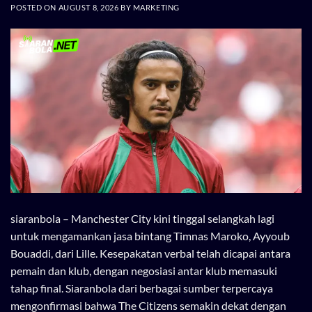
POSTED ON
AUGUST 8, 2026
BY
MARKETING
siaranbola – Manchester City kini tinggal selangkah lagi
untuk mengamankan jasa bintang Timnas Maroko, Ayyoub
Bouaddi, dari Lille. Kesepakatan verbal telah dicapai antara
pemain dan klub, dengan negosiasi antar klub memasuki
tahap final. Siaranbola dari berbagai sumber terpercaya
mengonfirmasi bahwa The Citizens semakin dekat dengan