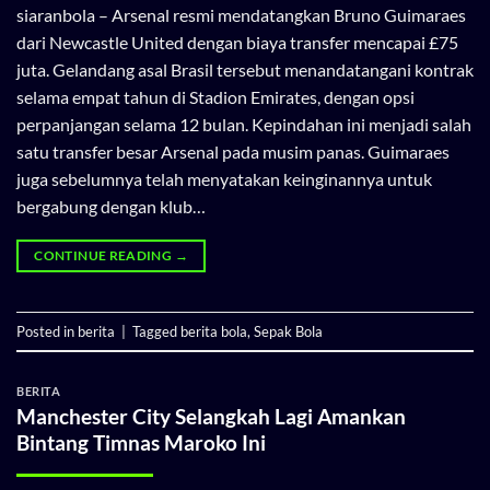
siaranbola – Arsenal resmi mendatangkan Bruno Guimaraes
dari Newcastle United dengan biaya transfer mencapai £75
juta. Gelandang asal Brasil tersebut menandatangani kontrak
selama empat tahun di Stadion Emirates, dengan opsi
perpanjangan selama 12 bulan. Kepindahan ini menjadi salah
satu transfer besar Arsenal pada musim panas. Guimaraes
juga sebelumnya telah menyatakan keinginannya untuk
bergabung dengan klub…
CONTINUE READING
→
Posted in
berita
|
Tagged
berita bola
,
Sepak Bola
BERITA
Manchester City Selangkah Lagi Amankan
Bintang Timnas Maroko Ini