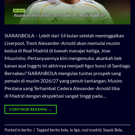
SIARANBOLA – Lebih dari 14 bulan setelah meninggalkan
Liverpool, Trent Alexander-Arnold akan memulai musim
kedua di Real Madrid di bawah manajer ketiga, Jose
Mourinho. Pertanyaannya kini mengemuka: akankah bek
kanan asal Inggris ini akhirnya menjadi figur kunci di Santiago
Bernabeu? SIARANBOLA mengulas tuntas prospek sang
pemain di musim 2026/27 yang penuh tantangan. Musim
Perdana yang Terhambat Cedera Alexander-Arnold tiba
di Madrid dengan ekspektasi sangat tinggi pada…
CONTINUE READING
→
Posted in
berita
|
Tagged
berita bola
,
la liga
,
real madrid
,
Sepak Bola
,