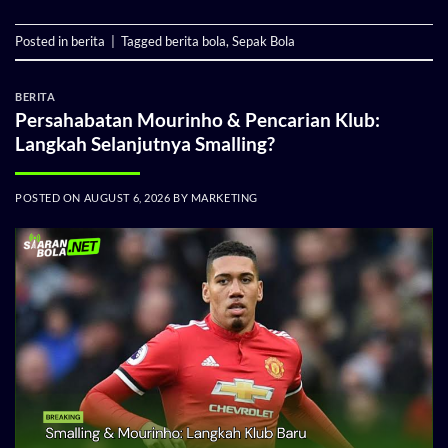
Posted in
berita
|
Tagged
berita bola
,
Sepak Bola
BERITA
Persahabatan Mourinho & Pencarian Klub:
Langkah Selanjutnya Smalling?
POSTED ON
AUGUST 6, 2026
BY
MARKETING