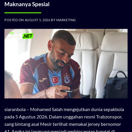
Maknanya Spesial
POSTED ON
AUGUST 5, 2026
BY
MARKETING
siaranbola – Mohamed Salah mengejutkan dunia sepakbola
pada 5 Agustus 2026. Dalam unggahan resmi Trabzonspor,
sang bintang asal Mesir terlihat memakai jersey bernomor
61. Angka ini langsung menjadi perbincangan hangat di