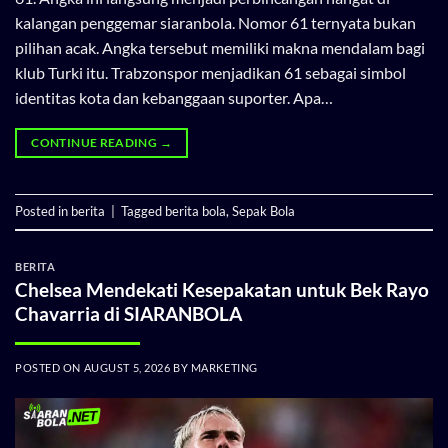
kalangan penggemar siaranbola. Nomor 61 ternyata bukan
pilihan acak. Angka tersebut memiliki makna mendalam bagi
klub Turki itu. Trabzonspor menjadikan 61 sebagai simbol
identitas kota dan kebanggaan suporter. Apa…
CONTINUE READING
→
Posted in
berita
|
Tagged
berita bola
,
Sepak Bola
BERITA
Chelsea Mendekati Kesepakatan untuk Bek Rayo
Chavarria di SIARANBOLA
POSTED ON
AUGUST 5, 2026
BY
MARKETING