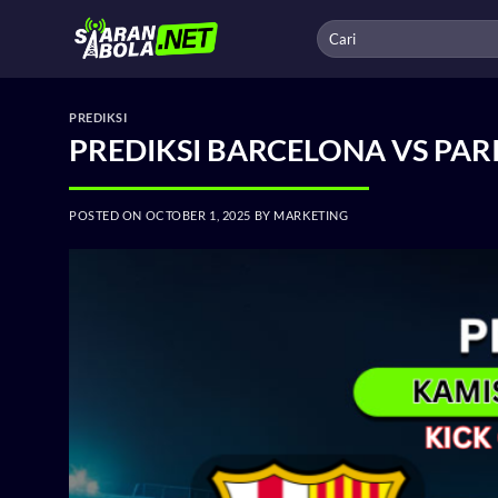
Skip
to
content
PREDIKSI
PREDIKSI BARCELONA VS PAR
POSTED ON
OCTOBER 1, 2025
BY
MARKETING