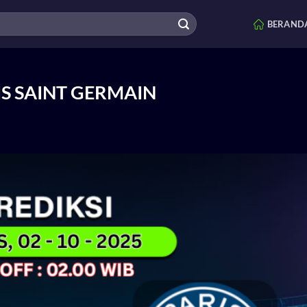
BERAND
IS SAINT GERMAIN