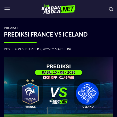
Skip
to
content
PREDIKSI
PREDIKSI FRANCE VS ICELAND
POSTED ON
SEPTEMBER 9, 2025
BY
MARKETING