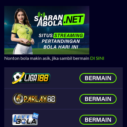
Nonton bola makin asik, jika sambil bermain
DI SINI