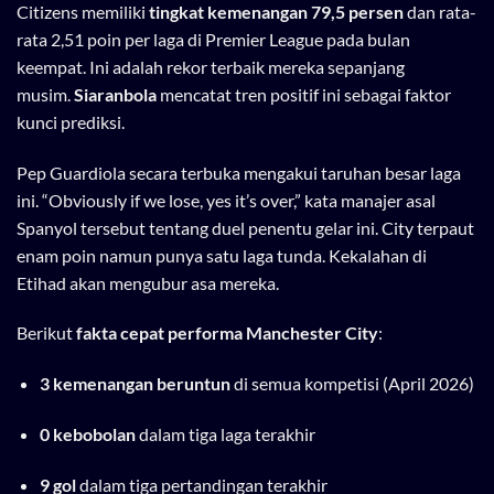
Citizens memiliki
tingkat kemenangan 79,5 persen
dan rata-
rata 2,51 poin per laga di Premier League pada bulan
keempat. Ini adalah rekor terbaik mereka sepanjang
musim.
Siaranbola
mencatat tren positif ini sebagai faktor
kunci prediksi.
Pep Guardiola secara terbuka mengakui taruhan besar laga
ini. “Obviously if we lose, yes it’s over,” kata manajer asal
Spanyol tersebut tentang duel penentu gelar ini. City terpaut
enam poin namun punya satu laga tunda. Kekalahan di
Etihad akan mengubur asa mereka.
Berikut
fakta cepat performa Manchester City
:
3 kemenangan beruntun
di semua kompetisi (April 2026)
0 kebobolan
dalam tiga laga terakhir
9 gol
dalam tiga pertandingan terakhir