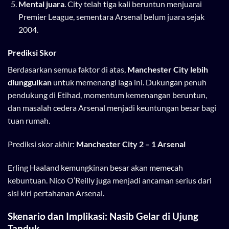
Mental juara
. City telah tiga kali beruntun menjuarai
Premier League, sementara Arsenal belum juara sejak
2004.
Prediksi Skor
Berdasarkan semua faktor di atas,
Manchester City lebih
diunggulkan
untuk memenangi laga ini. Dukungan penuh
pendukung di Etihad, momentum kemenangan beruntun,
dan masalah cedera Arsenal menjadi keuntungan besar bagi
tuan rumah.
Prediksi skor akhir:
Manchester City 2 – 1 Arsenal
Erling Haaland kemungkinan besar akan memecah
kebuntuan. Nico O’Reilly juga menjadi ancaman serius dari
sisi kiri pertahanan Arsenal.
Skenario dan Implikasi: Nasib Gelar di Ujung
Tanduk