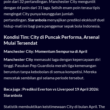
poin dari 32 pertandingan. Manchester City menguntit
dengan 64 poin dari 31 laga. Selisih enam poin terasa tipis
mengingat City punya keunggulan jumlah
pertandingan.
Siaranbola
menyajikan prediksi eksklusif duel
hidup-mati ini bagi para penggemar sepak bola Indonesia.
Kondisi Tim: City di Puncak Performa, Arsenal
Mulai Tersendat
Manchester City: Momentum Sempurna di April
Manchester City
memasuki laga dengan kepercayaan diri
tinggi. Pasukan Pep Guardiola meraih tiga kemenangan
beruntun tanpa kebobolan di semua kompetisi. Mereka
mencetak sembilan gol selama periode tersebut.
Baca juga :
Prediksi Everton vs Liverpool 19 April 2026:
Siaranbola
Statistik membuktikan keistimewaan City di bulan April. The