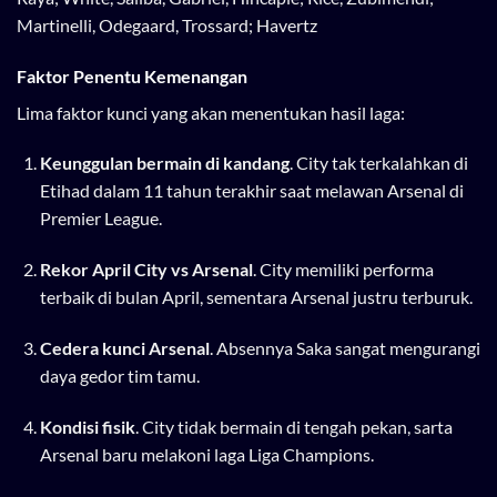
Martinelli, Odegaard, Trossard; Havertz
Faktor Penentu Kemenangan
Lima faktor kunci yang akan menentukan hasil laga:
Keunggulan bermain di kandang
. City tak terkalahkan di
Etihad dalam 11 tahun terakhir saat melawan Arsenal di
Premier League.
Rekor April City vs Arsenal
. City memiliki performa
terbaik di bulan April, sementara Arsenal justru terburuk.
Cedera kunci Arsenal
. Absennya Saka sangat mengurangi
daya gedor tim tamu.
Kondisi fisik
. City tidak bermain di tengah pekan, sarta
Arsenal baru melakoni laga Liga Champions.