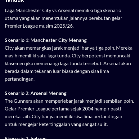
Laga Manchester City vs Arsenal memiliki tiga skenario
utama yang akan menentukan jalannya perebutan gelar
Premier League musim 2025/26.
Skenario 1: Manchester City Menang
City akan memangkas jarak menjadi hanya tiga poin. Mereka
masih memiliki satu laga tunda. City berpotensi memuncaki
klasemen jika memenangi laga tunda tersebut. Arsenal akan
berada dalam tekanan luar biasa dengan sisa lima
pertandingan.
Skenario 2: Arsenal Menang
The Gunners akan memperlebar jarak menjadi sembilan poin.
Gelar Premier League pertama sejak 2004 hampir pasti
mereka raih. City hanya memiliki sisa lima pertandingan
untuk mengejar ketertinggalan yang sangat sulit.
Skenario 3: Imbang