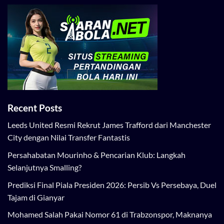
Recent Posts
Leeds United Resmi Rekrut James Trafford dari Manchester
City dengan Nilai Transfer Fantastis
Persahabatan Mourinho & Pencarian Klub: Langkah
Selanjutnya Smalling?
Prediksi Final Piala Presiden 2026: Persib Vs Persebaya, Duel
Tajam di Gianyar
Mohamed Salah Pakai Nomor 61 di Trabzonspor, Maknanya