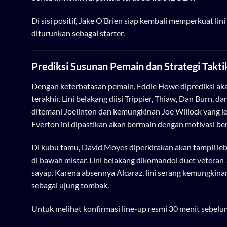
Di sisi positif, Jake O’Brien siap kembali memperkuat lin
diturunkan sebagai starter.
Prediksi Susunan Pemain dan Strategi Tak
Dengan keterbatasan pemain, Eddie Howe diprediksi ak
terakhir. Lini belakang diisi Trippier, Thiaw, Dan Burn, d
ditemani Joelinton dan kemungkinan Joe Willock yang l
Everton ini dipastikan akan bermain dengan motivasi 
Di kubu tamu, David Moyes diperkirakan akan tampil leb
di bawah mistar. Lini belakang dikomandoi duet veteran
sayap. Karena absennya Alcaraz, lini serang kemungkina
sebagai ujung tombak.
Untuk melihat konfirmasi line-up resmi 30 menit sebelum