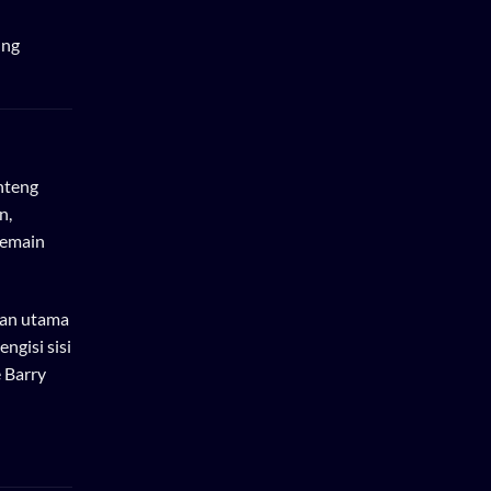
ung
nteng
n,
pemain
han utama
ngisi sisi
 Barry