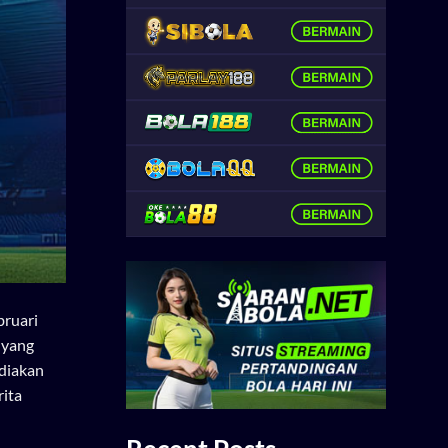
bruari
 yang
diakan
rita