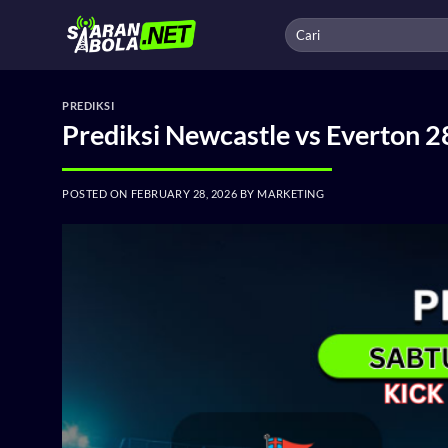
Skip
to
content
PREDIKSI
Prediksi Newcastle vs Everton
POSTED ON
FEBRUARY 28, 2026
BY
MARKETING