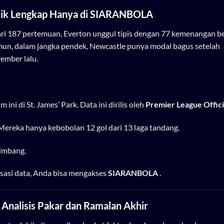
stik Lengkap Hanya di SIARANBOLA
Dari 187 pertemuan, Everton unggul tipis dengan 77 kemenangan 
amun, dalam jangka pendek, Newcastle punya modal bagus setelah
ember lalu.
ni di St. James’ Park. Data ini dirilis oleh
Premier League Offici
 Mereka hanya kebobolan 12 gol dari 13 laga tandang.
 imbang.
lisasi data, Anda bisa mengakses
SIARANBOLA
.
 Analisis Pakar dan Ramalan Akhir