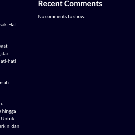
Recent Comments
No comments to show.
sak. Hal
saat
 dari
ati-hati
telah
n.
a hingga
. Untuk
rkini dan