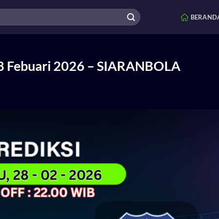
BERAND
 28 Febuari 2026 – SIARANBOLA