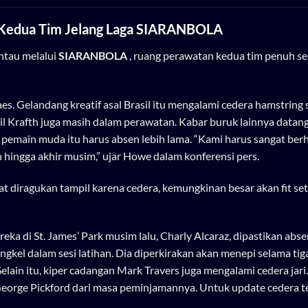
i Kedua Tim Jelang Laga SIARANBOLA
antau melalui
SIARANBOLA
, ruang perawatan kedua tim penuh se
s. Gelandang kreatif asal Brasil itu mengalami cedera hamstring 
Emil Krafth juga masih dalam perawatan. Kabar buruk lainnya datang
emain muda itu harus absen lebih lama. “Kami harus sangat berh
n hingga akhir musim,” ujar Howe dalam konferensi pers.
 diragukan tampil karena cedera, kemungkinan besar akan fit se
ka di St. James’ Park musim lalu, Charly Alcaraz, dipastikan abse
gkel dalam sesi latihan. Dia diperkirakan akan menepi selama tig
 Selain itu, kiper cadangan Mark Travers juga mengalami cedera jari
eorge Pickford dari masa peminjamannya. Untuk update cedera te