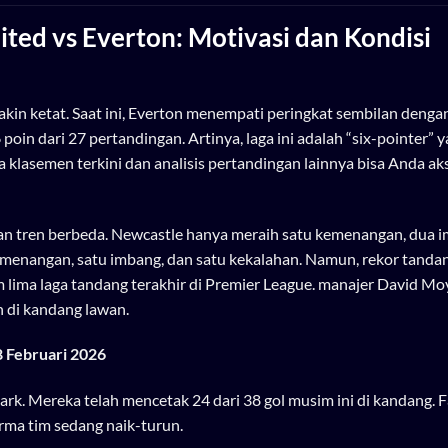
ted vs Everton: Motivasi dan Kondisi
in ketat. Saat ini, Everton menempati peringkat sembilan denga
poin dari 27 pertandingan. Artinya, laga ini adalah “six-pointer” 
 klasemen terkini dan analisis pertandingan lainnya bisa Anda ak
an tren berbeda. Newcastle hanya meraih satu kemenangan, dua 
kemenangan, satu imbang, dan satu kekalahan. Namun, rekor tanda
 lima laga tandang terakhir di Premier League. manajer David Mo
in di kandang lawan.
28 Februari 2026
’ Park. Mereka telah mencetak 24 dari 38 gol musim ini di kandang. 
rma tim sedang naik-turun.