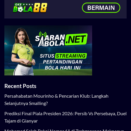
Recent Posts
Persahabatan Mourinho & Pencarian Klub: Langkah
Selanjutnya Smalling?
Prediksi Final Piala Presiden 2026: Persib Vs Persebaya, Duel
Tajam di Gianyar
Mohamed Salah Pakai Nomor 61 di Trabzonspor, Maknanya