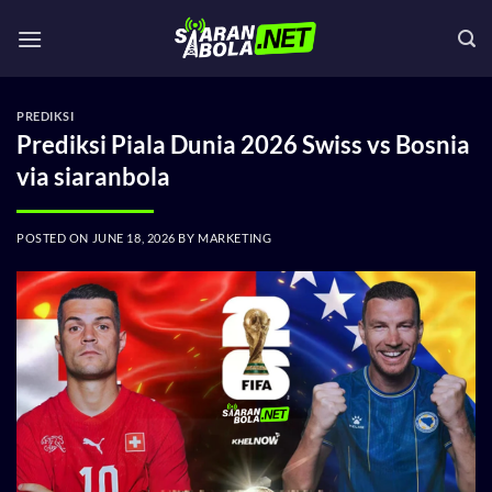
Skip
to
content
PREDIKSI
Prediksi Piala Dunia 2026 Swiss vs Bosnia
via siaranbola
POSTED ON
JUNE 18, 2026
BY
MARKETING