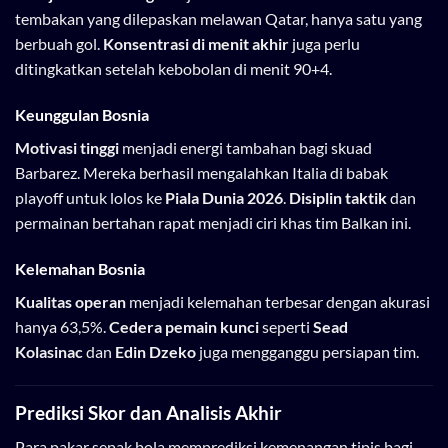
tembakan yang dilepaskan melawan Qatar, hanya satu yang
berbuah gol
.
Konsentrasi di menit akhir
juga perlu
ditingkatkan setelah kebobolan di menit 90+4
.
Keunggulan Bosnia
Motivasi tinggi
menjadi energi tambahan bagi skuad
Barbarez. Mereka berhasil mengalahkan Italia di babak
playoff untuk lolos ke
Piala Dunia 2026
.
Disiplin taktik
dan
permainan bertahan rapat menjadi ciri khas tim Balkan ini.
Kelemahan Bosnia
Kualitas operan
menjadi kelemahan terbesar dengan akurasi
hanya 63,5%
.
Cedera pemain kunci
seperti
Sead
Kolasinac
dan
Edin Dzeko
juga mengganggu persiapan tim
.
Prediksi Skor dan Analisis Akhir
Para pakar sepak bola memprediksi kemenangan tipis bagi