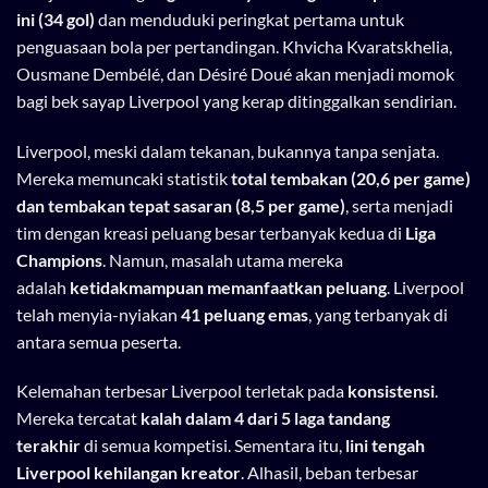
ini (34 gol)
dan menduduki peringkat pertama untuk
penguasaan bola per pertandingan. Khvicha Kvaratskhelia,
Ousmane Dembélé, dan Désiré Doué akan menjadi momok
bagi bek sayap Liverpool yang kerap ditinggalkan sendirian.
Liverpool, meski dalam tekanan, bukannya tanpa senjata.
Mereka memuncaki statistik
total tembakan (20,6 per game)
dan tembakan tepat sasaran (8,5 per game)
, serta menjadi
tim dengan kreasi peluang besar terbanyak kedua di
Liga
Champions
. Namun, masalah utama mereka
adalah
ketidakmampuan memanfaatkan peluang
. Liverpool
telah menyia-nyiakan
41 peluang emas
, yang terbanyak di
antara semua peserta.
Kelemahan terbesar Liverpool terletak pada
konsistensi
.
Mereka tercatat
kalah dalam 4 dari 5 laga tandang
terakhir
di semua kompetisi. Sementara itu,
lini tengah
Liverpool kehilangan kreator
. Alhasil, beban terbesar