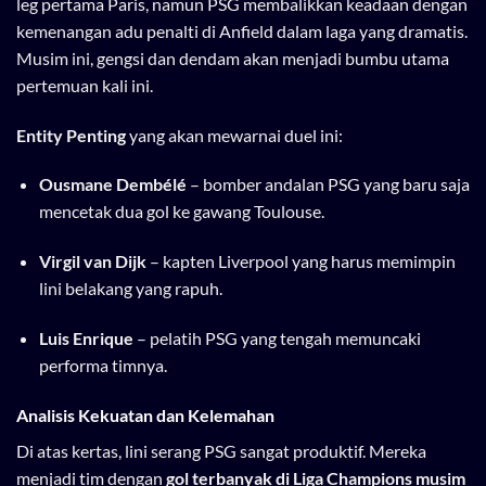
leg pertama Paris, namun PSG membalikkan keadaan dengan
kemenangan adu penalti di Anfield dalam laga yang dramatis.
Musim ini, gengsi dan dendam akan menjadi bumbu utama
pertemuan kali ini.
Entity Penting
yang akan mewarnai duel ini:
Ousmane Dembélé
– bomber andalan PSG yang baru saja
mencetak dua gol ke gawang Toulouse.
Virgil van Dijk
– kapten Liverpool yang harus memimpin
lini belakang yang rapuh.
Luis Enrique
– pelatih PSG yang tengah memuncaki
performa timnya.
Analisis Kekuatan dan Kelemahan
Di atas kertas, lini serang PSG sangat produktif. Mereka
menjadi tim dengan
gol terbanyak di Liga Champions musim