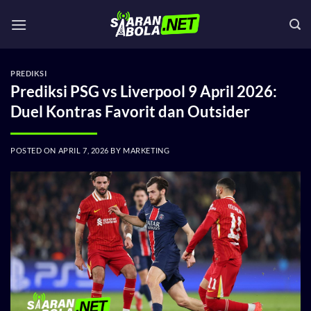
Skip
to
content
PREDIKSI
Prediksi PSG vs Liverpool 9 April 2026:
Duel Kontras Favorit dan Outsider
POSTED ON
APRIL 7, 2026
BY
MARKETING