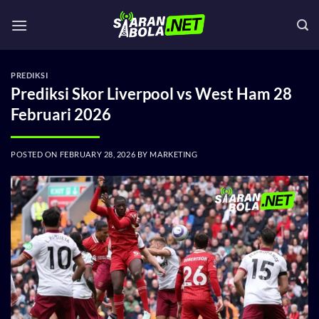
Skip
to
content
PREDIKSI
Prediksi Skor Liverpool vs West Ham 28
Februari 2026
POSTED ON
FEBRUARY 28, 2026
BY
MARKETING