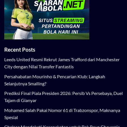
Recent Posts
Leeds United Resmi Rekrut James Trafford dari Manchester
City dengan Nilai Transfer Fantastis
Persahabatan Mourinho & Pencarian Klub: Langkah
Selanjutnya Smalling?
Prediksi Final Piala Presiden 2026: Persib Vs Persebaya, Duel
Tajam di Gianyar
Mohamed Salah Pakai Nomor 61 di Trabzonspor, Maknanya
Spesial
Chelsea Mendekati Kesepakatan untuk Bek Rayo Chavarria