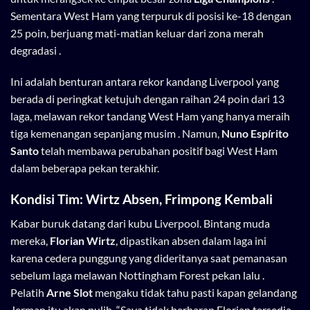
Sementara West Ham yang terpuruk di posisi ke-18 dengan
25 poin, berjuang mati-matian keluar dari zona merah
degradasi .
Ini adalah benturan antara rekor kandang Liverpool yang
berada di peringkat ketujuh dengan raihan 24 poin dari 13
laga, melawan rekor tandang West Ham yang hanya meraih
tiga kemenangan sepanjang musim . Namun,
Nuno Espírito
Santo
telah membawa perubahan positif bagi West Ham
dalam beberapa pekan terakhir.
Kondisi Tim: Wirtz Absen, Frimpong Kembali
Kabar buruk datang dari kubu Liverpool. Bintang muda
mereka,
Florian Wirtz
, dipastikan absen dalam laga ini
karena cedera punggung yang dideritanya saat pemanasan
sebelum laga melawan Nottingham Forest pekan lalu .
Pelatih
Arne Slot
mengaku tidak tahu pasti kapan gelandang
Jerman itu akan pulih. “Saya tidak berharap Florian tersedia.