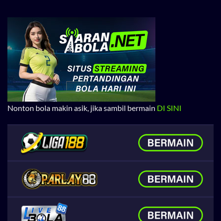
Nonton bola makin asik, jika sambil bermain
DI SINI