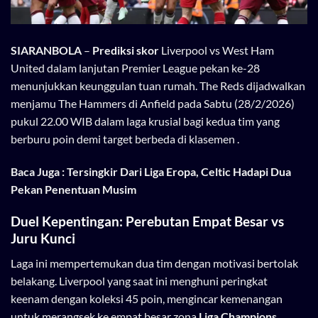
SIARANBOLA
–
Prediksi skor
Liverpool vs West Ham
United dalam lanjutan Premier League pekan ke-28
menunjukkan keunggulan tuan rumah. The Reds dijadwalkan
menjamu The Hammers di Anfield pada Sabtu (28/2/2026)
pukul 22.00 WIB dalam laga krusial bagi kedua tim yang
berburu poin demi target berbeda di klasemen .
Baca Juga :
Tersingkir Dari Liga Eropa, Celtic Hadapi Dua
Pekan Penentuan Musim
Duel Kepentingan: Perebutan Empat Besar vs
Juru Kunci
Laga ini mempertemukan dua tim dengan motivasi bertolak
belakang. Liverpool yang saat ini menghuni peringkat
keenam dengan koleksi 45 poin, mengincar kemenangan
untuk merangsek ke empat besar zona
Liga Champions
.