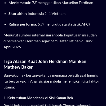
Menit masuk:
73′ menggantikan Marselino Ferdinan
Skor akhir:
Indonesia 2–1 Vietnam
Rating performa:
6,9 (menurut data statistik AFC)
Menurut sumber internal
siaranbola
, keputusan ini sudah
dipersiapkan Herdman sejak pemusatan latihan di Turki,
April 2026.
Tiga Alasan Kuat John Herdman Mainkan
Mathew Baker
Banyak pihak bertanya-tanya mengapa pelatih asal Inggris
itu begitu yakin. Analisis
siaranbola
menemukan tiga faktor
utama:
1. Kebutuhan Mendesak di Sisi Kanan Bek
Posisi bek kanan menjadi titik lemah Timnas Indonesia