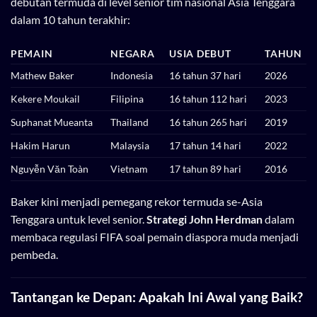
debutan termuda di level senior tim nasional Asia Tenggara
dalam 10 tahun terakhir:
PEMAIN
NEGARA
USIA DEBUT
TAHUN
Mathew Baker
Indonesia
16 tahun 37 hari
2026
Kekere Moukail
Filipina
16 tahun 112 hari
2023
Suphanat Mueanta
Thailand
16 tahun 265 hari
2019
Hakim Harun
Malaysia
17 tahun 14 hari
2022
Nguyễn Văn Toàn
Vietnam
17 tahun 89 hari
2016
Baker kini menjadi pemegang rekor termuda se-Asia
Tenggara untuk level senior.
Strategi John Herdman
dalam
membaca regulasi FIFA soal pemain diaspora muda menjadi
pembeda.
Tantangan ke Depan: Apakah Ini Awal yang Baik?