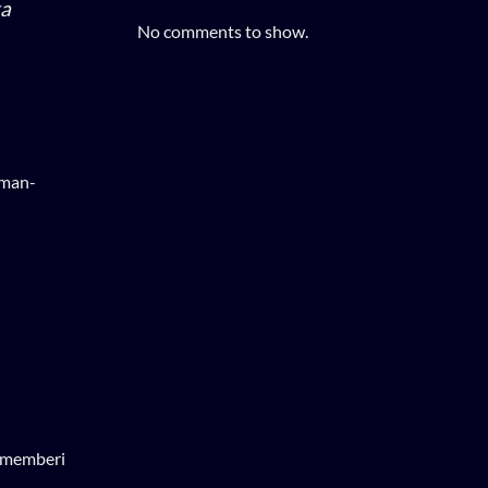
ka
No comments to show.
rman-
o memberi