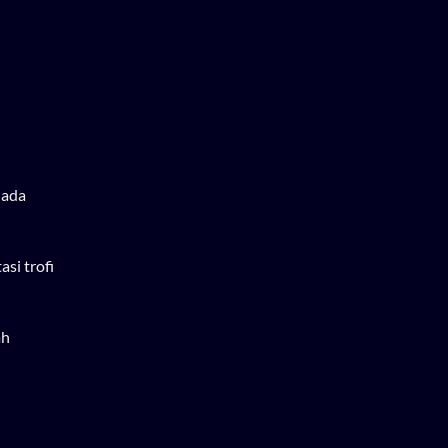
 ada
si trofi
ah