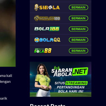
ama kali
 dengan
narik