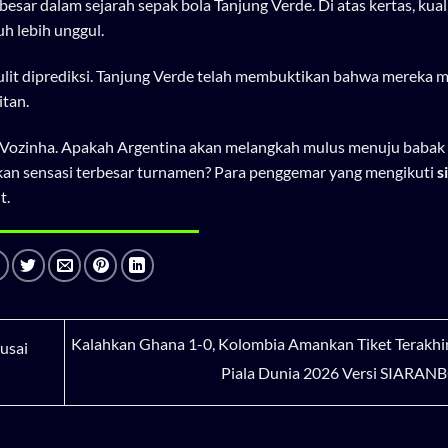
sar dalam sejarah sepak bola Tanjung Verde. Di atas kertas, kual
h lebih unggul.
sulit diprediksi. Tanjung Verde telah membuktikan bahwa mereka
tan.
dan Vozinha. Apakah Argentina akan melangkah mulus menuju babak
akan sensasi terbesar turnamen? Para penggemar yang mengikuti
s
t.
Kalahkan Ghana 1-0, Kolombia Amankan Tiket Terakhir
usai
Piala Dunia 2026 Versi SIARA