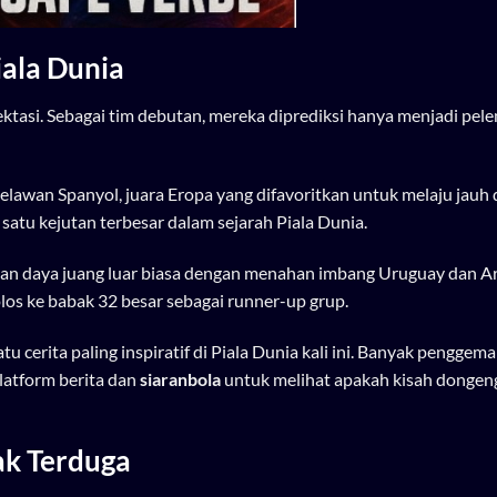
iala Dunia
ktasi. Sebagai tim debutan, mereka diprediksi hanya menjadi pele
awan Spanyol, juara Eropa yang difavoritkan untuk melaju jauh 
 satu kejutan terbesar dalam sejarah Piala Dunia.
kkan daya juang luar biasa dengan menahan imbang Uruguay dan Ar
los ke babak 32 besar sebagai runner-up grup.
u cerita paling inspiratif di Piala Dunia kali ini. Banyak penggem
latform berita dan
siaranbola
untuk melihat apakah kisah dongeng
ak Terduga