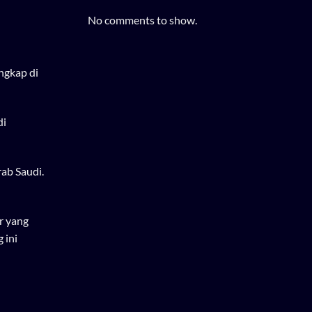
No comments to show.
ngkap di
di
ab Saudi.
ar yang
 ini