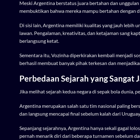
Meski Argentina berstatus juara bertahan dan unggulan
membuktikan bahwa mereka mampu bertahan dengan disip
Di sisi lain, Argentina memiliki kualitas yang jauh leb
lawan. Pengalaman, kreativitas, dan ketajaman sang ka
berlangsung ketat.
Sementara itu, Vozinha diperkirakan kembali menjadi so
berhasil membuat banyak pihak terkesan dan menjadikan
Perbedaan Sejarah yang Sangat 
Jika melihat sejarah kedua negara di sepak bola dunia,
Argentina merupakan salah satu tim nasional paling bers
dan langsung mencapai final sebelum kalah dari Uruguay
Sepanjang sejarahnya, Argentina hanya sekali gagal lolos 
pernah menarik diri dari beberapa turnamen sebelum d