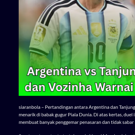
siaranbola – Pertandingan antara Argentina dan Tanjung
menarik di babak gugur Piala Dunia. Di atas kertas, duel
membuat banyak penggemar penasaran dan tidak sabar 