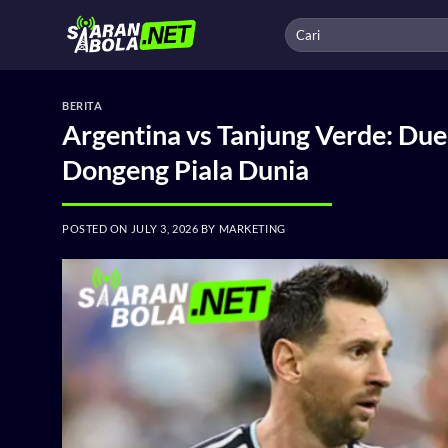
Skip
to
content
BERITA
Argentina vs Tanjung Verde: Due
Dongeng Piala Dunia
POSTED ON
JULY 3, 2026
BY
MARKETING