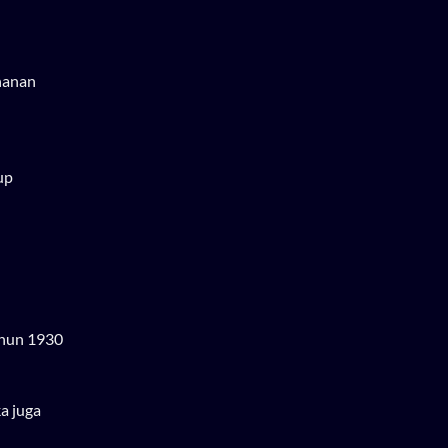
ahanan
up
ahun 1930
ka juga