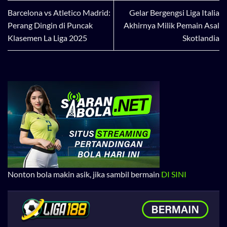
Barcelona vs Atletico Madrid:
Gelar Bergengsi Liga Italia
Perang Dingin di Puncak
Akhirnya Milik Pemain Asal
Klasemen La Liga 2025
Skotlandia
Nonton bola makin asik, jika sambil bermain
DI SINI