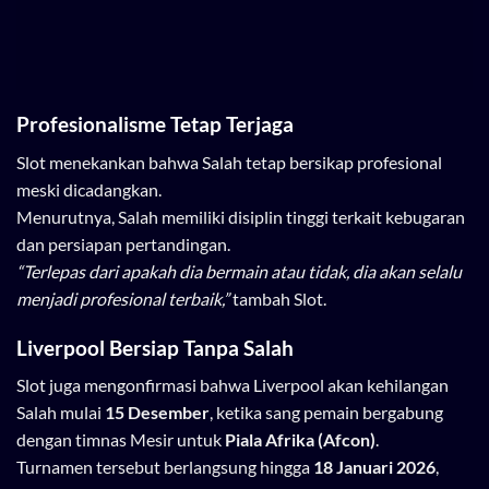
Profesionalisme Tetap Terjaga
Slot menekankan bahwa Salah tetap bersikap profesional
meski dicadangkan.
Menurutnya, Salah memiliki disiplin tinggi terkait kebugaran
dan persiapan pertandingan.
“Terlepas dari apakah dia bermain atau tidak, dia akan selalu
menjadi profesional terbaik,”
tambah Slot.
Liverpool Bersiap Tanpa Salah
Slot juga mengonfirmasi bahwa Liverpool akan kehilangan
Salah mulai
15 Desember
, ketika sang pemain bergabung
dengan timnas Mesir untuk
Piala Afrika (Afcon)
.
Turnamen tersebut berlangsung hingga
18 Januari 2026
,