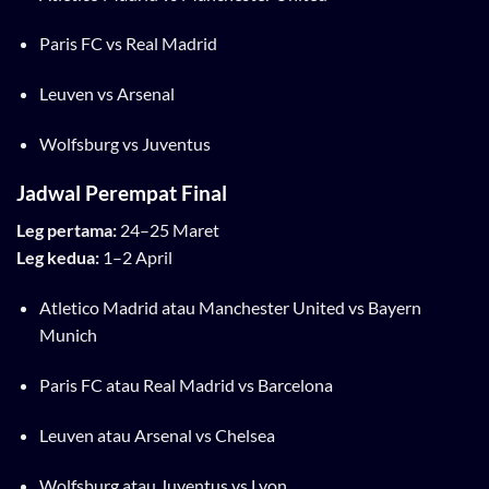
Paris FC vs Real Madrid
Leuven vs Arsenal
Wolfsburg vs Juventus
Jadwal Perempat Final
Leg pertama:
24–25 Maret
Leg kedua:
1–2 April
Atletico Madrid atau Manchester United vs Bayern
Munich
Paris FC atau Real Madrid vs Barcelona
Leuven atau Arsenal vs Chelsea
Wolfsburg atau Juventus vs Lyon