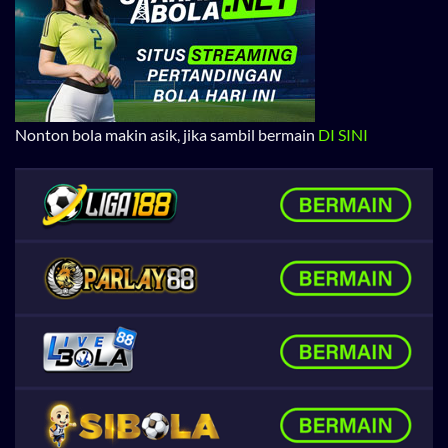
Nonton bola makin asik, jika sambil bermain
DI SINI