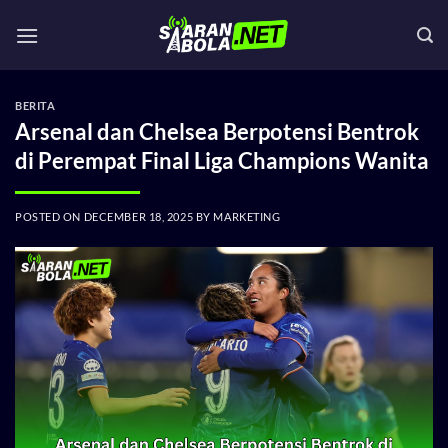
Skip
to
content
BERITA
Arsenal dan Chelsea Berpotensi Bentrok
di Perempat Final Liga Champions Wanita
POSTED ON
DECEMBER 18, 2025
BY
MARKETING