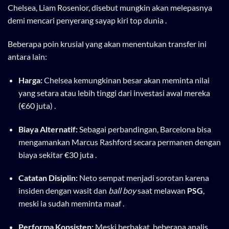
Chelsea, Liam Rosenior, disebut mungkin akan melepasnya
demi mencari penyerang sayap kiri top dunia .
Beberapa poin krusial yang akan menentukan transfer ini
antara lain:
Harga:
Chelsea kemungkinan besar akan meminta nilai
yang setara atau lebih tinggi dari investasi awal mereka
(€60 juta) .
Biaya Alternatif:
Sebagai perbandingan, Barcelona bisa
mengamankan Marcus Rashford secara permanen dengan
biaya sekitar €30 juta .
Catatan Disiplin:
Neto sempat menjadi sorotan karena
insiden dengan wasit dan
ball boy
saat melawan
PSG
,
meski ia sudah meminta maaf .
Performa Konsisten:
Meski berbakat, beberapa analis