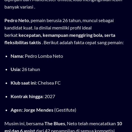
banyak variasi .
Pedro Neto
, pemain berusia 26 tahun, muncul sebagai
kandidat kuat. Ia dinilai memiliki profil ideal
berkat
kecepatan, kemampuan menggiring bola, serta
fleksibilitas taktis
. Berikut adalah fakta cepat sang pemain:
Nama:
Pedro Lomba Neto
Usia:
26 tahun
Klub saat ini:
Chelsea FC
Kontrak hingga:
2027
Agen:
Jorge Mendes
(Gestifute)
Musim ini, bersama
The Blues
, Neto telah mencatatkan
10
gol dan 6 assist
dari 42 penampilan di semua kompetisi .