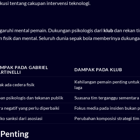
kusi tentang cakupan intervensi teknologi.
aruhi mental pemain. Dukungan psikologis dari
klub
dan rekan t
n fisik dan mental. Seluruh dunia sepak bola memberinya dukung
MPAK PADA GABRIEL
DAMPAK PADA KLUB
RTINELLI
Kehilangan pemain penting untuk
ak ada cedera fisik
laga
an psikologis dan tekanan publik
Suasana tim terganggu sementara
ra negatif yang perlu diperbaiki
Fokus media pada insiden bukan p
iko sanksi dari asosiasi
Perubahan komposisi strategi tim
 Penting