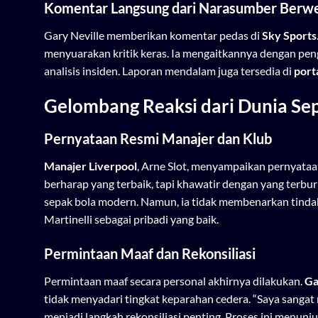
Komentar Langsung dari Narasumber Berw
Gary Neville memberikan komentar pedas di
Sky Sports
menyuarakan kritik keras. Ia mengaitkannya dengan pen
analisis insiden. Laporan mendalam juga tersedia di
port
Gelombang Reaksi dari Dunia Sep
Pernyataan Resmi Manajer dan Klub
Manajer Liverpool
, Arne Slot, menyampaikan pernyataa
berharap yang terbaik, tapi khawatir dengan yang terbu
sepak bola modern. Namun, ia tidak membenarkan tindak
Martinelli sebagai pribadi yang baik.
Permintaan Maaf dan Rekonsiliasi
Permintaan maaf secara personal akhirnya dilakukan.
Ga
tidak menyadari tingkat keparahan cedera. “Saya sangat me
menjadi langkah rekonsiliasi penting. Proses ini menunjuk