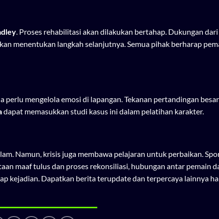
adley
. Proses rehabilitasi akan dilakukan bertahap. Dukungan dari
 akan menentukan langkah selanjutnya. Semua pihak berharap pe
da perlu mengelola emosi di lapangan. Tekanan pertandingan besar
a
dapat memasukkan studi kasus ini dalam pelatihan karakter.
m. Namun, krisis juga membawa pelajaran untuk perbaikan. Spor
aan maaf tulus dan proses rekonsiliasi, hubungan antar pemain d
tiap kejadian. Dapatkan berita terupdate dan terpercaya lainnya ha