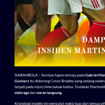
SIARANBOLA
– Sorotan tajam tertuju pada
Gabriel Mart
Gunners
itu didorong Conor Bradley yang sedang cede
terjadi pada injury time babak kedua. Tindakan Martine
olahraga
dan
siaran langsung
.
Kronologi insiden ini menyulut reaksi luas dari semua pih