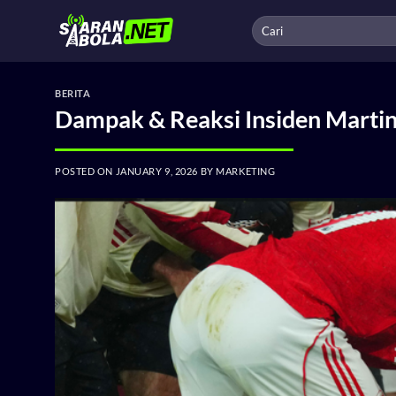
Skip
to
content
BERITA
Dampak & Reaksi Insiden Marti
POSTED ON
JANUARY 9, 2026
BY
MARKETING