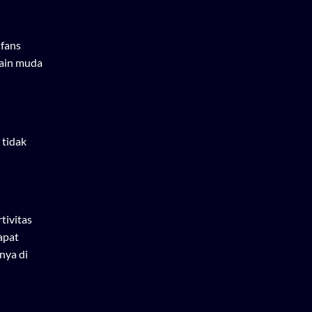
 fans
main muda
 tidak
tivitas
apat
nya di