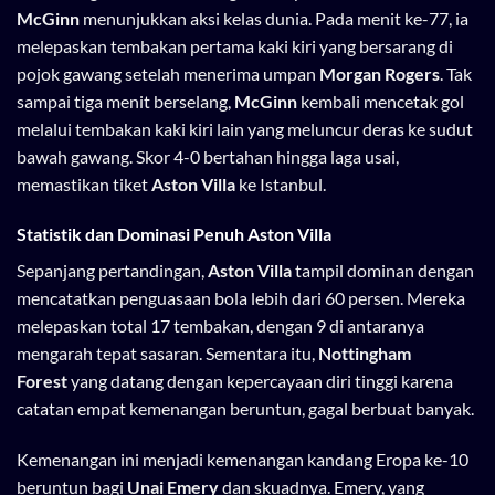
McGinn
menunjukkan aksi kelas dunia. Pada menit ke-77, ia
melepaskan tembakan pertama kaki kiri yang bersarang di
pojok gawang setelah menerima umpan
Morgan Rogers
. Tak
sampai tiga menit berselang,
McGinn
kembali mencetak gol
melalui tembakan kaki kiri lain yang meluncur deras ke sudut
bawah gawang. Skor 4-0 bertahan hingga laga usai,
memastikan tiket
Aston Villa
ke Istanbul.
Statistik dan Dominasi Penuh Aston Villa
Sepanjang pertandingan,
Aston Villa
tampil dominan dengan
mencatatkan penguasaan bola lebih dari 60 persen. Mereka
melepaskan total 17 tembakan, dengan 9 di antaranya
mengarah tepat sasaran. Sementara itu,
Nottingham
Forest
yang datang dengan kepercayaan diri tinggi karena
catatan empat kemenangan beruntun, gagal berbuat banyak.
Kemenangan ini menjadi kemenangan kandang Eropa ke-10
beruntun bagi
Unai Emery
dan skuadnya. Emery, yang