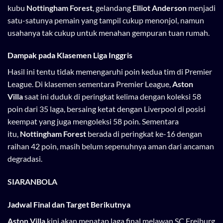
kubu
Nottingham Forest
, gelandang
Elliot Anderson
menjadi
satu-satunya pemain yang tampil cukup menonjol, namun
usahanya tak cukup untuk menahan gempuran tuan rumah.
Dampak pada Klasemen Liga Inggris
Hasil ini tentu tidak memengaruhi poin kedua tim di Premier
League. Di klasemen sementara Premier League,
Aston
Villa
saat ini duduk di peringkat kelima dengan koleksi 58
poin dari 35 laga, bersaing ketat dengan Liverpool di posisi
keempat yang juga mengoleksi 58 poin. Sementara
itu,
Nottingham Forest
berada di peringkat ke-16 dengan
raihan 42 poin, masih belum sepenuhnya aman dari ancaman
degradasi.
SIARANBOLA
Jadwal Final dan Target Berikutnya
Aston Villa
kini akan menatap laga final melawan SC Freiburg