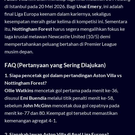
di Istanbul pada 20 Mei 2026. Bagi
Unai Emery
, ini adalah
final Liga Europa keenam dalam kariernya, sekaligus
kesempatan meraih gelar kelima di kompetisi ini. Sementara
itu,
Nottingham Forest
harus segera mengalihkan fokus ke
laga krusial melawan Newcastle United (10/5) demi
mempertahankan peluang bertahan di Premier League
musim depan.
FAQ (Pertanyaan yang Sering Diajukan)
1. Siapa pencetak gol dalam pertandingan Aston Villa vs
Nottingham Forest?
Ollie Watkins
mencetak gol pertama pada menit ke-36,
disusul
Emi Buendía
melalui titik penalti menit ke-58,
sebelum
John McGinn
mencetak dua gol cepatnya pada
menit ke-77 dan 80. Keempat gol tersebut memastikan
kemenangan agregat 4-1.
2. Siapakah lawan Aston Villa di final Liga Europa?