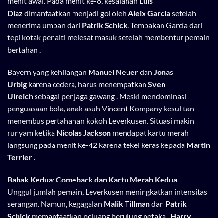
menit awal. Pada menit ke-6, kesalahan
Luis
Díaz
dimanfaatkan menjadi gol oleh
Aleix García
setelah
menerima umpan dari
Patrik Schick
. Tembakan García dari
tepi kotak penalti melesat masuk setelah membentur pemain
bertahan .
Bayern yang kehilangan
Manuel Neuer
dan
Jonas
Urbig
karena cedera, harus menempatkan
Sven
Ulreich
sebagai penjaga gawang . Meski mendominasi
penguasaan bola, anak asuh Vincent Kompany kesulitan
menembus pertahanan kokoh Leverkusen. Situasi makin
runyam ketika
Nicolas Jackson
mendapat kartu merah
langsung pada menit ke-42 karena tekel keras kepada
Martin
Terrier
.
Babak Kedua: Comeback dan Kartu Merah Kedua
Unggul jumlah pemain, Leverkusen meningkatkan intensitas
serangan. Namun, kegagalan
Malik Tillman
dan
Patrik
Schick
memanfaatkan peluang berujung petaka .
Harry