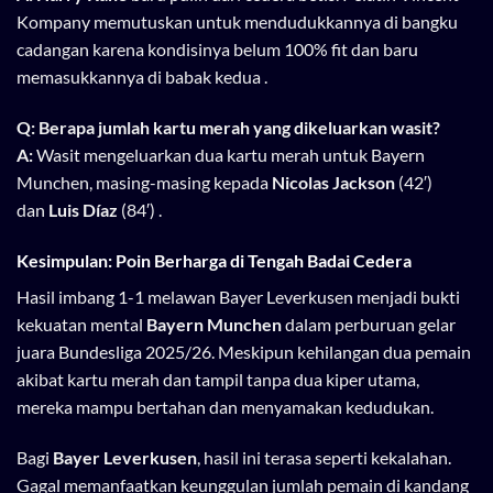
Kompany memutuskan untuk mendudukkannya di bangku
cadangan karena kondisinya belum 100% fit dan baru
memasukkannya di babak kedua .
Q: Berapa jumlah kartu merah yang dikeluarkan wasit?
A:
Wasit mengeluarkan dua kartu merah untuk Bayern
Munchen, masing-masing kepada
Nicolas Jackson
(42′)
dan
Luis Díaz
(84′) .
Kesimpulan: Poin Berharga di Tengah Badai Cedera
Hasil imbang 1-1 melawan Bayer Leverkusen menjadi bukti
kekuatan mental
Bayern Munchen
dalam perburuan gelar
juara Bundesliga 2025/26. Meskipun kehilangan dua pemain
akibat kartu merah dan tampil tanpa dua kiper utama,
mereka mampu bertahan dan menyamakan kedudukan.
Bagi
Bayer Leverkusen
, hasil ini terasa seperti kekalahan.
Gagal memanfaatkan keunggulan jumlah pemain di kandang