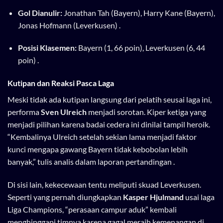
Gol Dianulir:
Jonathan Tah (Bayern), Harry Kane (Bayern),
Jonas Hofmann (Leverkusen) .
Posisi Klasemen:
Bayern (1, 66 poin), Leverkusen (6, 44
poin) .
Kutipan dan Reaksi Pasca Laga
Meski tidak ada kutipan langsung dari pelatih seusai laga ini,
performa
Sven Ulreich
menjadi sorotan. Kiper ketiga yang
menjadi pilihan karena badai cedera ini dinilai tampil heroik.
“Kembalinya Ulreich setelah sekian lama menjadi faktor
kunci mengapa gawang Bayern tidak kebobolan lebih
banyak,” tulis analis dalam laporan pertandingan .
Di sisi lain, kekecewaan tentu meliputi skuad Leverkusen.
Seperti yang pernah diungkapkan
Kasper Hjulmand
usai laga
Liga Champions, “perasaan campur aduk” kembali
menghinggapi timnya karena gagal meraih kemenangan di