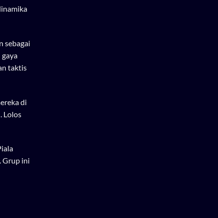
dinamika
n sebagai
 gaya
an taktis
ereka di
. Lolos
iala
 Grup ini