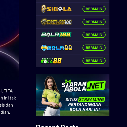
l, FIFA
 ini tak
sis dan
ndian,