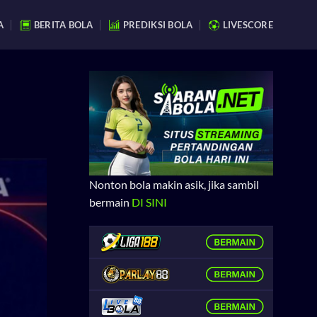
A
BERITA BOLA
PREDIKSI BOLA
LIVESCORE
Nonton bola makin asik, jika sambil
bermain
DI SINI