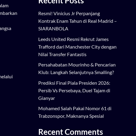
Recent Posts
alam
gambarkan
Resmi! Vinicius Jr Perpanjang
Kontrak Enam Tahun di Real Madrid –
bangsa
SIARANBOLA
Leeds United Resmi Rekrut James
Trafford dari Manchester City dengan
Nilai Transfer Fantastis
Persahabatan Mourinho & Pencarian
Klub: Langkah Selanjutnya Smalling?
elalui
Prediksi Final Piala Presiden 2026:
Persib Vs Persebaya, Duel Tajam di
Gianyar
Mohamed Salah Pakai Nomor 61 di
Trabzonspor, Maknanya Spesial
Recent Comments