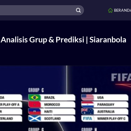
BERAND
Analisis Grup & Prediksi | Siaranbola