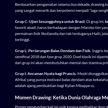
Berdasarkan pengamatan selama dua dekade, drawing ka
yang sangat menarik dan berpotensi menjadi “laga sengit
Grup C: Ujian Sesungguhnya untuk Brasil.
Di grup ini,
b
favorit abadi, harus berhadapan dengan Maroko tim yan
permainan fisik Skotlandia dan tak terduganya Haiti, jala
tertinggi.
Grup L: Pertarungan Balas Dendam dan Fisik.
Inggris k
semifinal 2018 dan fase grup 2020. Duel klasik ini dipe
dari grup ini akan membutuhkan mental dan stamina pri
Grup I: Ancaman Nyata bagi Prancis.
Meski diunggulkan,
Afrika) yang punya motivasi balas dendam atas kekalahan
adalah ajang pembuktian bagi Kylian Mbappe cs.
Momen Drawing: Ketika Dunia Olahraga M
Proses pengundian kali ini unik karena melibatkan ikon 