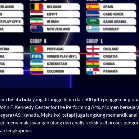
alam
berita bola
yang ditunggu lebih dari 500 juta penggemar globa
ohn F. Kennedy Center for the Performing Arts. Momen bersejarah
egara (AS, Kanada, Meksiko), tetapi juga langsung memantik anali
ngin menyimak tayangan ulang dan analisis eksklusif proses pengu
an lengkapnya.