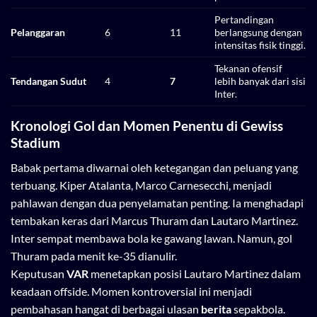
Pertandingan
Pelanggaran
6
11
berlangsung dengan
intensitas fisik tinggi.
Tekanan ofensif
Tendangan Sudut
4
7
lebih banyak dari sisi
Inter.
Kronologi Gol dan Momen Penentu di Gewiss
Stadium
Babak pertama diwarnai oleh ketegangan dan peluang yang
terbuang. Kiper Atalanta, Marco Carnesecchi, menjadi
pahlawan dengan dua penyelamatan penting. Ia menghadapi
tembakan keras dari Marcus Thuram dan Lautaro Martinez.
Inter sempat membawa bola ke gawang lawan. Namun, gol
Thuram pada menit ke-35 dianulir.
Keputusan
VAR
menetapkan posisi Lautaro Martinez dalam
keadaan offside. Momen kontroversial ini menjadi
pembahasan hangat di berbagai ulasan
berita
sepakbola.