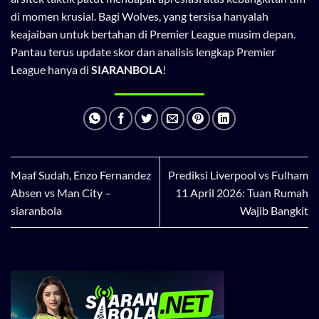
di momen krusial. Bagi Wolves, yang tersisa hanyalah
keajaiban untuk bertahan di Premier League musim depan.
Pantau terus update skor dan analisis lengkap Premier
League hanya di
SIARANBOLA
!
Maaf Sudah, Enzo Fernandez
Prediksi Liverpool vs Fulham
Absen vs Man City –
11 April 2026: Tuan Rumah
siaranbola
Wajib Bangkit