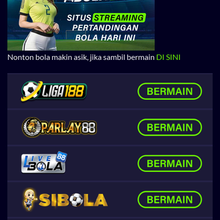
Nonton bola makin asik, jika sambil bermain
DI SINI