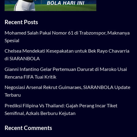
Recent Posts
Mohamed Salah Pakai Nomor 61 di Trabzonspor, Maknanya
Spesial
Chelsea Mendekati Kesepakatan untuk Bek Rayo Chavarria
di SIARANBOLA
Gianni Infantino Gelar Pertemuan Darurat di Maroko Usai
Rencana FIFA Tuai Kritik
Negosiasi Arsenal Rekrut Guimaraes, SIARANBOLA Update
Terbaru
Prediksi Filipina Vs Thailand: Gajah Perang Incar Tiket
Semifinal, Azkals Berburu Kejutan
Recent Comments