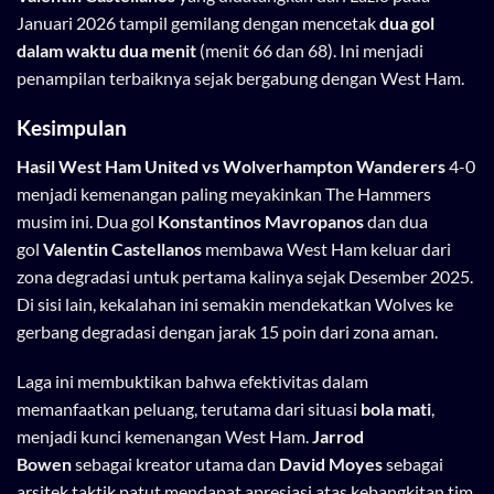
Januari 2026 tampil gemilang dengan mencetak
dua gol
dalam waktu dua menit
(menit 66 dan 68). Ini menjadi
penampilan terbaiknya sejak bergabung dengan West Ham.
Kesimpulan
Hasil West Ham United vs Wolverhampton Wanderers
4-0
menjadi kemenangan paling meyakinkan The Hammers
musim ini. Dua gol
Konstantinos Mavropanos
dan dua
gol
Valentin Castellanos
membawa West Ham keluar dari
zona degradasi untuk pertama kalinya sejak Desember 2025.
Di sisi lain, kekalahan ini semakin mendekatkan Wolves ke
gerbang degradasi dengan jarak 15 poin dari zona aman.
Laga ini membuktikan bahwa efektivitas dalam
memanfaatkan peluang, terutama dari situasi
bola mati
,
menjadi kunci kemenangan West Ham.
Jarrod
Bowen
sebagai kreator utama dan
David Moyes
sebagai
arsitek taktik patut mendapat apresiasi atas kebangkitan tim