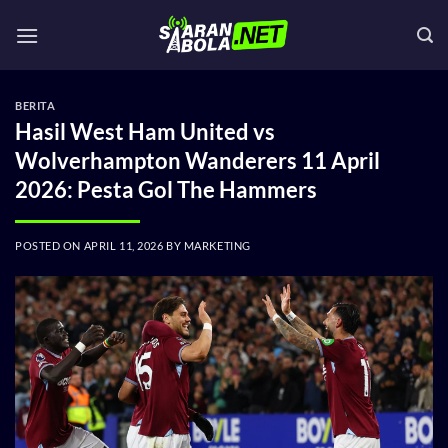
Skip
to
content
BERITA
Hasil West Ham United vs
Wolverhampton Wanderers 11 April
2026: Pesta Gol The Hammers
POSTED ON
APRIL 11, 2026
BY
MARKETING