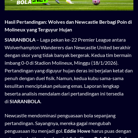
Hasil Pertandingan: Wolves dan Newcastle Berbagi Poin di
Molineux yang Terguyur Hujan
SIARANBOLA
– Laga pekan ke-22 Premier League antara
Wolverhampton Wanderers dan Newcastle United berakhir
dengan skor yang tidak banyak bergerak. Kedua tim bermain
imbang 0-0 di Stadion Molineux, Minggu (18/1/2026).
Pertandingan yang diguyur hujan deras ini berjalan ketat dan
penuh dengan duel fisik. Namun, kedua kubu sama-sama
kesulitan menciptakan peluang emas. Laporan lengkap
beserta analisis mendalam dari pertandingan ini tersedia
di
SIARANBOLA
.
Newcastle mendominasi penguasaan bola sepanjang
pertandingan. Sayangnya, mereka gagal mengubah
penguasaan itu menjadi gol.
Eddie Howe
harus puas dengan