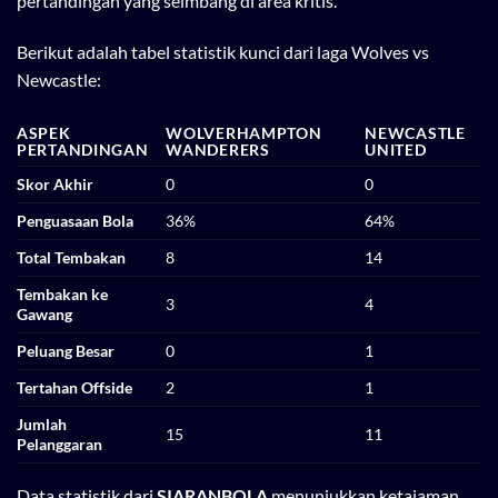
pertandingan yang seimbang di area kritis.
Berikut adalah tabel statistik kunci dari laga Wolves vs
Newcastle:
ASPEK
WOLVERHAMPTON
NEWCASTLE
PERTANDINGAN
WANDERERS
UNITED
Skor Akhir
0
0
Penguasaan Bola
36%
64%
Total Tembakan
8
14
Tembakan ke
3
4
Gawang
Peluang Besar
0
1
Tertahan Offside
2
1
Jumlah
15
11
Pelanggaran
Data statistik dari
SIARANBOLA
menunjukkan ketajaman