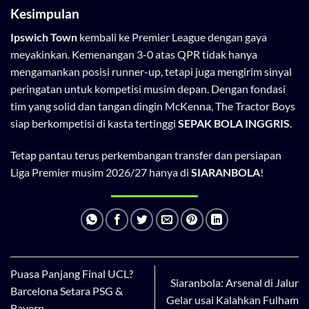
Kesimpulan
Ipswich Town
kembali ke Premier League dengan gaya
meyakinkan. Kemenangan 3-0 atas QPR tidak hanya
mengamankan posisi runner-up, tetapi juga mengirim sinyal
peringatan untuk kompetisi musim depan. Dengan fondasi
tim yang solid dan tangan dingin McKenna, The Tractor Boys
siap berkompetisi di kasta tertinggi
SEPAK BOLA INGGRIS
.
Tetap pantau terus perkembangan transfer dan persiapan
Liga Premier musim 2026/27 hanya di
SIARANBOLA
!
Puasa Panjang Final UCL?
Siaranbola: Arsenal di Jalur
Barcelona Setara PSG &
Gelar usai Kalahkan Fulham
Bayern