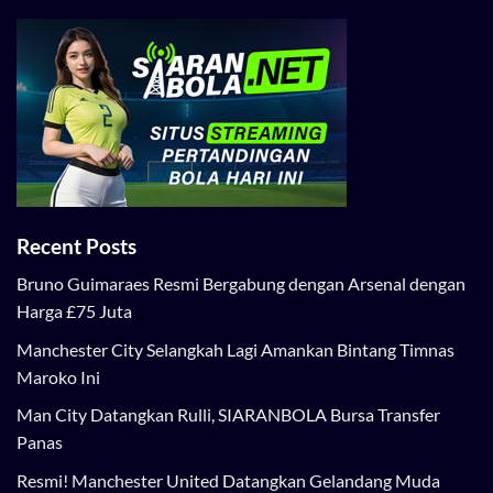
Recent Posts
Bruno Guimaraes Resmi Bergabung dengan Arsenal dengan
Harga £75 Juta
Manchester City Selangkah Lagi Amankan Bintang Timnas
Maroko Ini
Man City Datangkan Rulli, SIARANBOLA Bursa Transfer
Panas
Resmi! Manchester United Datangkan Gelandang Muda