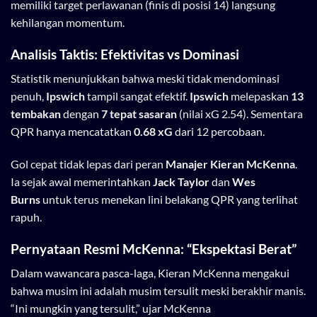
memiliki target perlawanan (finis di posisi 14) langsung
kehilangan momentum.
Analisis Taktis: Efektivitas vs Dominasi
Statistik menunjukkan bahwa meski tidak mendominasi
penuh,
Ipswich
tampil sangat efektif.
Ipswich
melepaskan
13
tembakan
dengan
7 tepat sasaran
(nilai xG 2.54). Sementara
QPR hanya mencatatkan
0.68 xG
dari 12 percobaan.
Gol cepat tidak lepas dari peran
Manajer Kieran McKenna
.
Ia sejak awal memerintahkan
Jack Taylor
dan
Wes
Burns
untuk terus menekan lini belakang QPR yang terlihat
rapuh.
Pernyataan Resmi McKenna: “Ekspektasi Berat”
Dalam wawancara pasca-laga, Kieran McKenna mengakui
bahwa musim ini adalah musim tersulit meski berakhir manis.
“Ini mungkin yang tersulit,” ujar McKenna