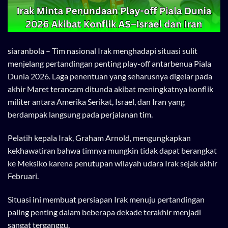
siaranbola
– Tim nasional Irak menghadapi situasi sulit
menjelang pertandingan penting play-off antarbenua Piala
Dunia 2026. Laga penentuan yang seharusnya digelar pada
akhir Maret terancam ditunda akibat meningkatnya konflik
militer antara Amerika Serikat, Israel, dan Iran yang
berdampak langsung pada perjalanan tim.
Pelatih kepala Irak, Graham Arnold, mengungkapkan
kekhawatiran bahwa timnya mungkin tidak dapat berangkat
ke Meksiko karena penutupan wilayah udara Irak sejak akhir
Februari.
Situasi ini membuat persiapan Irak menuju pertandingan
paling penting dalam beberapa dekade terakhir menjadi
sangat terganggu.