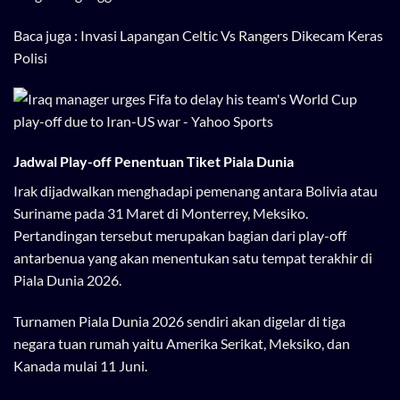
Baca juga :
Invasi Lapangan Celtic Vs Rangers Dikecam Keras
Polisi
Jadwal Play-off Penentuan Tiket Piala Dunia
Irak dijadwalkan menghadapi pemenang antara Bolivia atau
Suriname pada 31 Maret di Monterrey, Meksiko.
Pertandingan tersebut merupakan bagian dari play-off
antarbenua yang akan menentukan satu tempat terakhir di
Piala Dunia 2026.
Turnamen Piala Dunia 2026 sendiri akan digelar di tiga
negara tuan rumah yaitu Amerika Serikat, Meksiko, dan
Kanada mulai 11 Juni.