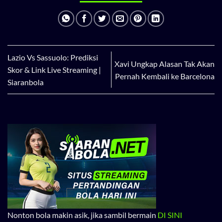
Lazio Vs Sassuolo: Prediksi
Xavi Ungkap Alasan Tak Akan
Skor & Link Live Streaming |
Pernah Kembali ke Barcelona
Siaranbola
Nonton bola makin asik, jika sambil bermain
DI SINI