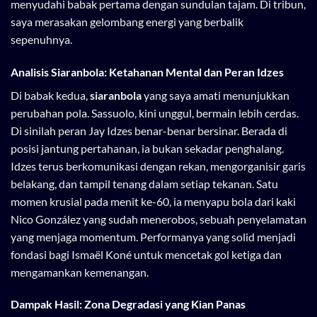
menyudahi babak pertama dengan sundulan tajam. Di tribun,
saya merasakan gelombang energi yang berbalik
sepenuhnya.
Analisis Siaranbola: Ketahanan Mental dan Peran Idzes
Di babak kedua,
siaranbola
yang saya amati menunjukkan
perubahan pola. Sassuolo, kini unggul, bermain lebih cerdas.
Di sinilah peran Jay Idzes benar-benar bersinar. Berada di
posisi jantung pertahanan, ia bukan sekadar penghalang.
Idzes terus berkomunikasi dengan rekan, mengorganisir garis
belakang, dan tampil tenang dalam setiap tekanan. Satu
momen krusial pada menit ke-60, ia menyapu bola dari kaki
Nico González yang sudah menerobos, sebuah penyelamatan
yang menjaga momentum. Performanya yang solid menjadi
fondasi bagi Ismaël Koné untuk mencetak gol ketiga dan
mengamankan kemenangan.
Dampak Hasil: Zona Degradasi yang Kian Panas