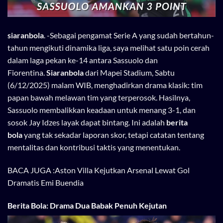
siaranbola
. -Sebagai pengamat Serie A yang sudah bertahun-
tahun mengikuti dinamika liga, saya melihat satu poin cerah
dalam laga pekan ke-14 antara Sassuolo dan
Fiorentina.
Siaranbola
dari Mapei Stadium, Sabtu
(6/12/2025) malam WIB, menghadirkan drama klasik: tim
papan bawah melawan tim yang terperosok. Hasilnya,
Sassuolo membalikkan keadaan untuk menang 3-1, dan
sosok Jay Idzes layak dapat bintang. Ini adalah
berita
bola
yang tak sekadar laporan skor, tetapi catatan tentang
mentalitas dan kontribusi taktis yang menentukan.
BACA JUGA :
Aston Villa Kejutkan Arsenal Lewat Gol
Dramatis Emi Buendia
Berita Bola: Drama Dua Babak Penuh Kejutan