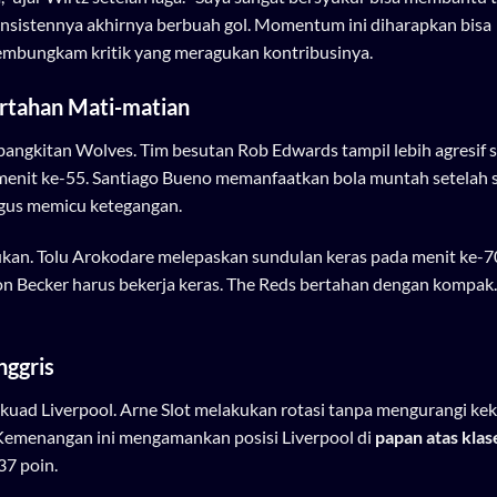
onsistennya akhirnya berbuah gol. Momentum ini diharapkan bisa
membungkam kritik yang meragukan kontribusinya.
ertahan Mati-matian
angkitan Wolves. Tim besutan Rob Edwards tampil lebih agresif 
 menit ke-55. Santiago Bueno memanfaatkan bola muntah setelah 
igus memicu ketegangan.
n. Tolu Arokodare melepaskan sundulan keras pada menit ke-70
son Becker harus bekerja keras. The Reds bertahan dengan kompak
nggris
kuad Liverpool. Arne Slot melakukan rotasi tanpa mengurangi ke
 Kemenangan ini mengamankan posisi Liverpool di
papan atas kla
37 poin.