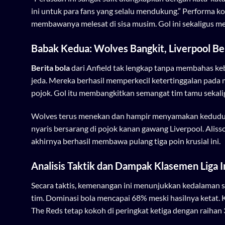
ini untuk para fans yang selalu mendukung.” Performa k
membawanya melesat di sisa musim. Gol ini sekaligus 
Babak Kedua: Wolves Bangkit, Liverpool B
Berita bola
dari Anfield tak lengkap tanpa membahas keb
jeda. Mereka berhasil memperkecil ketertinggalan pada
pojok. Gol itu membangkitkan semangat tim tamu sekal
Wolves terus menekan dan hampir menyamakan keduduka
nyaris bersarang di pojok kanan gawang Liverpool. Alis
akhirnya berhasil membawa pulang tiga poin krusial ini.
Analisis Taktik dan Dampak Klasemen Liga I
Secara taktis, kemenangan ini menunjukkan kedalaman s
tim. Dominasi bola mencapai 68% meski hasilnya ketat.
The Reds tetap kokoh di peringkat ketiga dengan raihan 