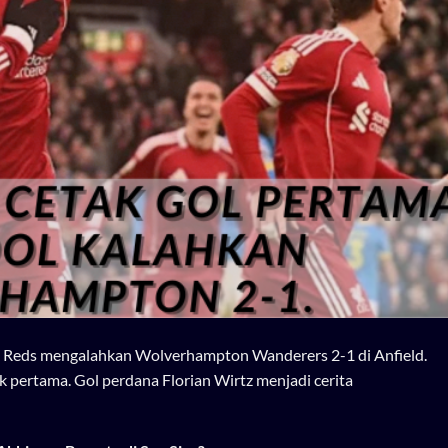
he Reds mengalahkan Wolverhampton Wanderers 2-1 di Anfield.
ak pertama. Gol perdana Florian Wirtz menjadi cerita