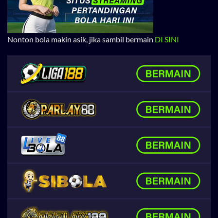
Nonton bola makin asik, jika sambil bermain
DI SINI