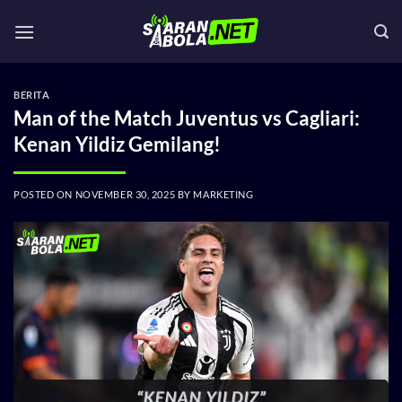
Skip
to
content
BERITA
Man of the Match Juventus vs Cagliari:
Kenan Yildiz Gemilang!
POSTED ON
NOVEMBER 30, 2025
BY
MARKETING