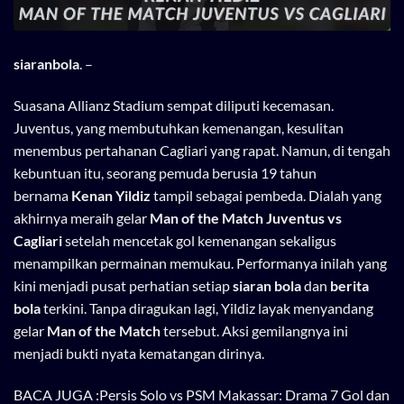
siaranbola
. –
Suasana Allianz Stadium sempat diliputi kecemasan.
Juventus, yang membutuhkan kemenangan, kesulitan
menembus pertahanan Cagliari yang rapat. Namun, di tengah
kebuntuan itu, seorang pemuda berusia 19 tahun
bernama
Kenan Yildiz
tampil sebagai pembeda. Dialah yang
akhirnya meraih gelar
Man of the Match Juventus vs
Cagliari
setelah mencetak gol kemenangan sekaligus
menampilkan permainan memukau. Performanya inilah yang
kini menjadi pusat perhatian setiap
siaran bola
dan
berita
bola
terkini. Tanpa diragukan lagi, Yildiz layak menyandang
gelar
Man of the Match
tersebut. Aksi gemilangnya ini
menjadi bukti nyata kematangan dirinya.
BACA JUGA :
Persis Solo vs PSM Makassar: Drama 7 Gol dan