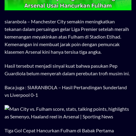
siaranbola
– Manchester City semakin meningkatkan
tekanan dalam persaingan gelar Liga Premier setelah meraih
kemenangan meyakinkan atas Fulham di Stadion Etihad.
Kemenangan ini membuat jarak poin dengan pemuncak
klasemen Arsenal kini hanya tersisa tiga angka.
Hasil tersebut menjadi sinyal kuat bahwa pasukan Pep
Guardiola belum menyerah dalam perebutan trofi musim ini.
Baca juga :
SIARANBOLA – Hasil Pertandingan Sunderland
vs Liverpool 0-1
Tiga Gol Cepat Hancurkan Fulham di Babak Pertama