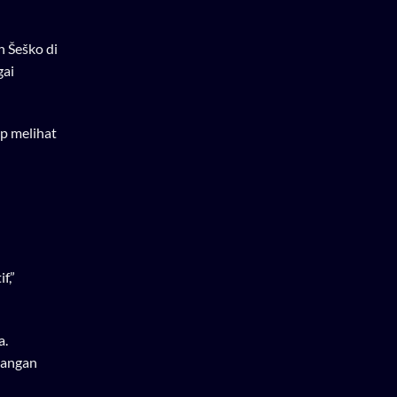
 Šeško di
gai
ap melihat
f,”
a.
tangan