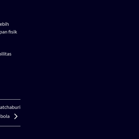
lebih
an fisik
ilitas
Ratchaburi
nbola