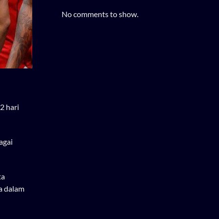
No comments to show.
2 hari
agai
ta
ia dalam