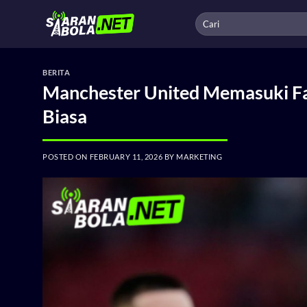
Skip
to
content
BERITA
Manchester United Memasuki Fas
Biasa
POSTED ON
FEBRUARY 11, 2026
BY
MARKETING