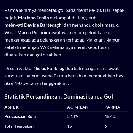
Parma akhirnya mencetak gol pada menit ke-80. Dari sepak
pojok,
Mariano Troilo
melompat di tiang jauh
melewati
Davide Bartesaghi
dan menanduk bola masuk.
Wasit
Marco Piccinini
awalnya meniup peluit karena
menganggap ada pelanggaran terhadap Maignan. Namun
setelah meninjau VAR selama tiga menit, keputusan
dibatalkan dan gol disahkan .
Di sisa waktu,
Niclas Fullkrug
dua kali mengancam lewat
sundulan, namun usaha Parma bertahan membuahkan hasil.
Skor 1-0 bertahan hingga akhir .
Statistik Pertandingan: Dominasi tanpa Gol
ASPEK
AC MILAN
PARMA
Penguasaan Bola
52,4%
48,4%
Total Tembakan
15
6