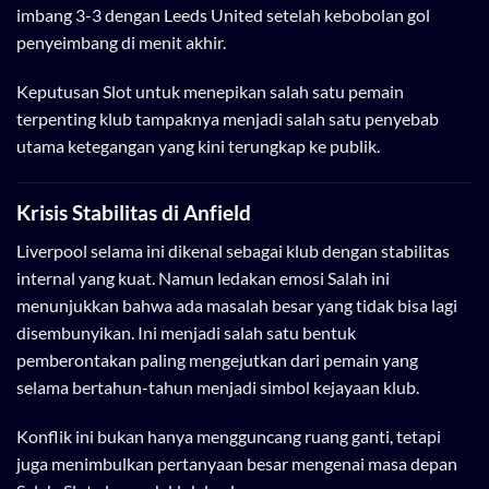
imbang 3-3 dengan Leeds United setelah kebobolan gol
penyeimbang di menit akhir.
Keputusan Slot untuk menepikan salah satu pemain
terpenting klub tampaknya menjadi salah satu penyebab
utama ketegangan yang kini terungkap ke publik.
Krisis Stabilitas di Anfield
Liverpool selama ini dikenal sebagai klub dengan stabilitas
internal yang kuat. Namun ledakan emosi Salah ini
menunjukkan bahwa ada masalah besar yang tidak bisa lagi
disembunyikan. Ini menjadi salah satu bentuk
pemberontakan paling mengejutkan dari pemain yang
selama bertahun-tahun menjadi simbol kejayaan klub.
Konflik ini bukan hanya mengguncang ruang ganti, tetapi
juga menimbulkan pertanyaan besar mengenai masa depan