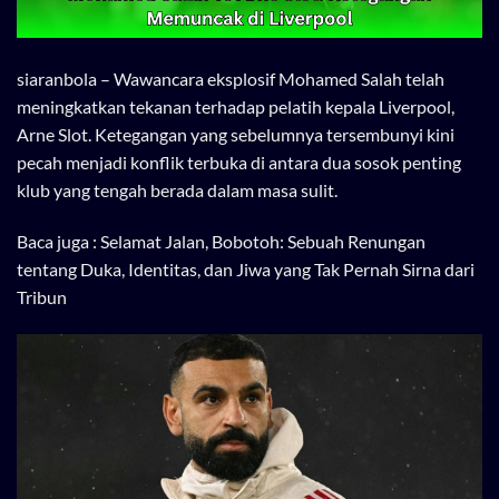
siaranbola
– Wawancara eksplosif Mohamed Salah telah
meningkatkan tekanan terhadap pelatih kepala Liverpool,
Arne Slot. Ketegangan yang sebelumnya tersembunyi kini
pecah menjadi konflik terbuka di antara dua sosok penting
klub yang tengah berada dalam masa sulit.
Baca juga :
Selamat Jalan, Bobotoh: Sebuah Renungan
tentang Duka, Identitas, dan Jiwa yang Tak Pernah Sirna dari
Tribun