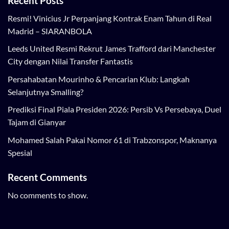
Recent Posts
Resmi! Vinicius Jr Perpanjang Kontrak Enam Tahun di Real
Madrid – SIARANBOLA
Leeds United Resmi Rekrut James Trafford dari Manchester
City dengan Nilai Transfer Fantastis
Persahabatan Mourinho & Pencarian Klub: Langkah
Selanjutnya Smalling?
Prediksi Final Piala Presiden 2026: Persib Vs Persebaya, Duel
Tajam di Gianyar
Mohamed Salah Pakai Nomor 61 di Trabzonspor, Maknanya
Spesial
Recent Comments
No comments to show.