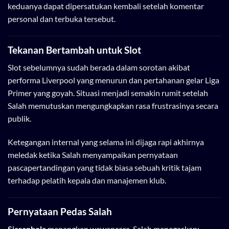
keduanya dapat dipersatukan kembali setelah komentar
personal dan terbuka tersebut.
Tekanan Bertambah untuk Slot
Slot sebelumnya sudah berada dalam sorotan akibat
performa Liverpool yang menurun dan pertahanan gelar Liga
Primer yang goyah. Situasi menjadi semakin rumit setelah
Salah memutuskan mengungkapkan rasa frustrasinya secara
publik.
Ketegangan internal yang selama ini dijaga rapi akhirnya
meledak ketika Salah menyampaikan pernyataan
pascapertandingan yang tidak biasa sebuah kritik tajam
terhadap pelatih kepala dan manajemen klub.
Pernyataan Pedas Salah
Siaranbola
menangkap wawancara, Salah menegaskan: