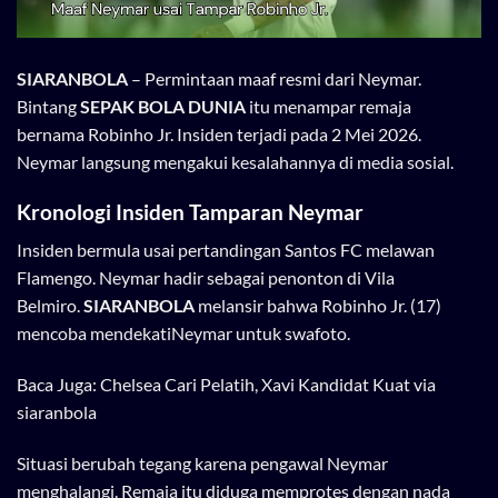
SIARANBOLA
– Permintaan maaf resmi dari Neymar.
Bintang
SEPAK BOLA DUNIA
itu menampar remaja
bernama Robinho Jr. Insiden terjadi pada 2 Mei 2026.
Neymar langsung mengakui kesalahannya di media sosial.
Kronologi Insiden Tamparan Neymar
Insiden bermula usai pertandingan Santos FC melawan
Flamengo. Neymar hadir sebagai penonton di Vila
Belmiro.
SIARANBOLA
melansir bahwa Robinho Jr. (17)
mencoba mendekatiNeymar untuk swafoto.
Baca Juga:
Chelsea Cari Pelatih, Xavi Kandidat Kuat via
siaranbola
Situasi berubah tegang karena pengawal Neymar
menghalangi. Remaja itu diduga memprotes dengan nada