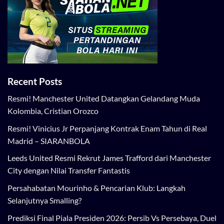
Recent Posts
Resmi! Manchester United Datangkan Gelandang Muda
Kolombia, Cristian Orozco
Resmi! Vinicius Jr Perpanjang Kontrak Enam Tahun di Real
Madrid – SIARANBOLA
Leeds United Resmi Rekrut James Trafford dari Manchester
City dengan Nilai Transfer Fantastis
Persahabatan Mourinho & Pencarian Klub: Langkah
Selanjutnya Smalling?
Prediksi Final Piala Presiden 2026: Persib Vs Persebaya, Duel