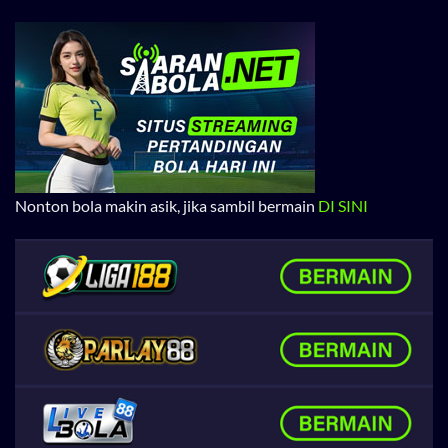
Nonton bola makin asik, jika sambil bermain
DI SINI