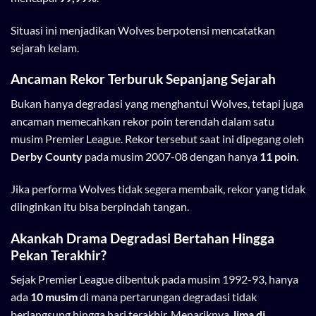
Situasi ini menjadikan Wolves berpotensi mencatatkan
sejarah kelam.
Ancaman Rekor Terburuk Sepanjang Sejarah
Bukan hanya degradasi yang menghantui Wolves, tetapi juga
ancaman memecahkan rekor poin terendah dalam satu
musim Premier League. Rekor tersebut saat ini dipegang oleh
Derby County
pada musim 2007-08 dengan hanya
11 poin
.
Jika performa Wolves tidak segera membaik, rekor yang tidak
diinginkan itu bisa berpindah tangan.
Akankah Drama Degradasi Bertahan Hingga
Pekan Terakhir?
Sejak Premier League dibentuk pada musim 1992-93, hanya
ada
10 musim
di mana pertarungan degradasi tidak
berlangsung hingga hari terakhir. Menariknya,
lima di