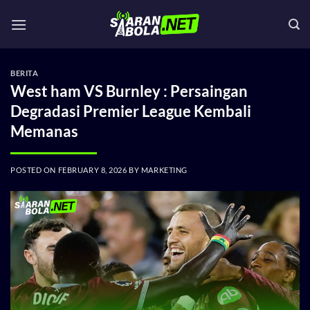
Skip
to
content
BERITA
West ham VS Burnley : Persaingan
Degradasi Premier League Kembali
Memanas
POSTED ON
FEBRUARY 8, 2026
BY
MARKETING