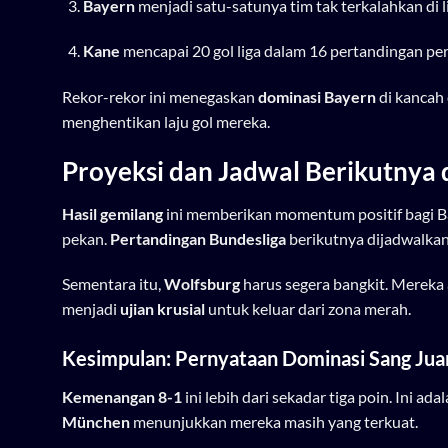
Bayern
menjadi satu-satunya tim tak terkalahkan di l
Kane
mencapai 20 gol liga dalam 16 pertandingan pe
Rekor-rekor ini menegaskan
dominasi Bayern
di kancah
menghentikan laju gol mereka.
Proyeksi dan Jadwal Berikutnya 
Hasil gemilang
ini memberikan momentum positif bagi B
pekan.
Pertandingan Bundesliga
berikutnya dijadwalka
Sementara itu,
Wolfsburg
harus segera bangkit. Merek
menjadi
ujian krusial
untuk keluar dari zona merah.
Kesimpulan: Pernyataan Dominasi Sang Jua
Kemenangan 8-1
ini lebih dari sekadar tiga poin. Ini ada
München
menunjukkan mereka masih yang terkuat.