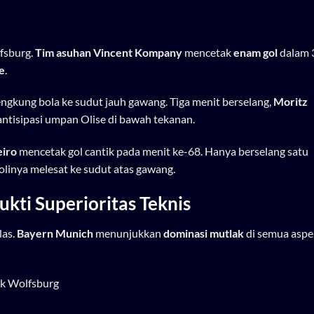
fsburg.
Tim asuhan Vincent Kompany
mencetak
enam gol
dalam 
e
.
engkung bola ke sudut jauh gawang. Tiga menit berselang,
Moritz
ntisipasi umpan Olise di bawah tekanan.
eiro
mencetak gol cantik pada menit ke-68. Hanya berselang satu
inya melesat ke sudut atas gawang.
ukti Superioritas Teknis
las.
Bayern Munich
menunjukkan
dominasi mutlak
di semua aspe
uk Wolfsburg