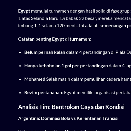
Egypt
memulai turnamen dengan hasil solid di fase gru
1 atas Selandia Baru. Di babak 32 besar, mereka mencata
imbang 1-1 selama 120 menit
. Ini adalah
kemenangan per
Catatan penting Egypt di turnamen:
Belum pernah kalah
dalam 4 pertandingan di Piala D
Hanya kebobolan 1 gol per pertandingan
dalam 4 la
Mohamed Salah
masih dalam pemulihan cedera hamst
Rezim pertahanan:
Egypt memiliki organisasi pertaha
Analisis Tim: Bentrokan Gaya dan Kondisi
Argentina: Dominasi Bola vs Kerentanan Transisi