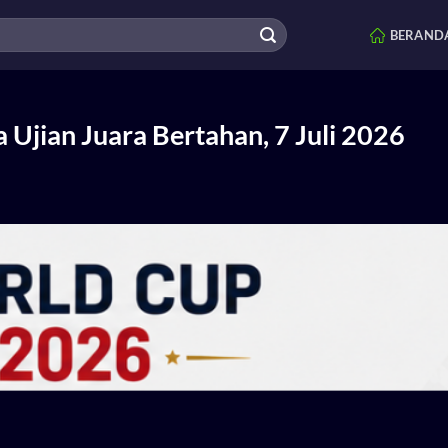
BERAND
a Ujian Juara Bertahan, 7 Juli 2026