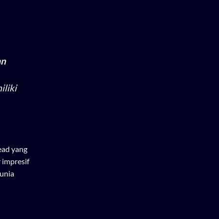
an
liki
ead yang
 impresif
Dunia