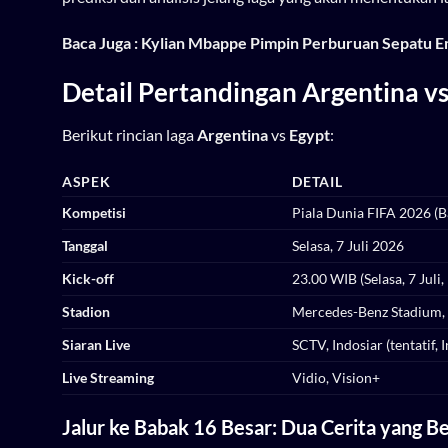
Baca Juga :
Kylian Mbappe Pimpin Perburuan Sepatu Em
Detail Pertandingan Argentina v
Berikut rincian laga
Argentina
vs
Egypt
:
ASPEK
DETAIL
Kompetisi
Piala Dunia FIFA 2026 (B
Tanggal
Selasa, 7 Juli 2026
Kick-off
23.00 WIB (Selasa, 7 Juli
Stadion
Mercedes-Benz Stadium, 
Siaran Live
SCTV, Indosiar (tentatif, 
Live Streaming
Vidio, Vision+
Jalur ke Babak 16 Besar: Dua Cerita yang B