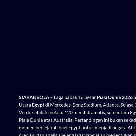
SIARANBOLA
– Laga babak 16 besar
Piala Dunia 2026
m
Utara
Egypt
di Mercedes-Benz Stadium, Atlanta, Selasa 
Verde setelah melalui 120 menit dramatis, sementara E
Piala Dunia atas Australia
. Pertandingan ini bukan sekad
momen bersejarah bagi Egypt untuk menjadi negara Afri
prediksi dan analisis jelang laga yang akan menentukan 