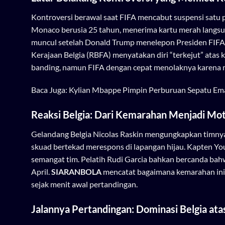
Kontroversi berawal saat FIFA mencabut suspensi satu p
Monaco berusia 25 tahun, menerima kartu merah langs
muncul setelah Donald Trump menelepon Presiden FIFA 
Kerajaan Belgia (RBFA) menyatakan diri “terkejut” atas
banding, namun FIFA dengan cepat menolaknya karena 
Baca Juga:
Kylian Mbappe Pimpin Perburuan Sepatu Ema
Reaksi Belgia: Dari Kemarahan Menjadi Mot
Gelandang Belgia Nicolas Raskin mengungkapkan timnya
skuad bertekad merespons di lapangan hijau. Kapten Y
semangat tim
. Pelatih Rudi Garcia bahkan bercanda ba
April
.
SIARANBOLA
mencatat bagaimana kemarahan ini b
sejak menit awal pertandingan.
Jalannya Pertandingan: Dominasi Belgia ata