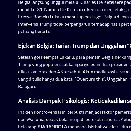
Belgia langsung unggul melalui Charles De Ketelaere pa
menit ke-31. Namun De Ketelaere kembali mencetak go
Freese
. Romelu Lukaku menutup pesta gol Belgia di masa
intervensi Trump tidak berpengaruh terhadap hasil per
peluang berarti
.
Ejekan Belgia: Tarian Trump dan Unggahan “
Setelah gol keempat Lukaku, para pemain Belgia berkump
Trump yang populer saat kampanye pemilihan presiden
dilakukan presiden AS tersebut
. Akun media sosial res
yang ditulis hanya dua kata: “Overturn this”
. Unggahan i
Balogun.
Analisis Dampak Psikologis: Ketidakadilan 
Insiden kontroversial ini terbukti menjadi faktor pemers
dan Wallonia, sepak bola menjadi perekat nasional
. Ket
belakang.
SIARANBOLA
menganalisis bahwa efek “kita