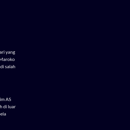
ari yang
 Maroko
di salah
tim AS
 di luar
ela