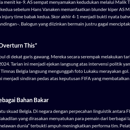
da menit ke-9
. AS sempat menyamakan kedudukan melalui Malik Ti
l kedua sebelum Hans Vanaken memanfaatkan blunder kiper AS M
 injury time babak kedua
. Skor akhir 4-1 menjadi bukti nyata bah
tandingan
–
. Balogun yang diizinkan bermain justru gagal mencipta
Overturn This”
ul di dekat garis gawang
. Mereka secara serempak melakukan tar
 2024
. Tarian ini menjadi ejekan langsung atas intervensi politik ya
mi Timnas Belgia langsung mengunggah foto Lukaku merayakan gol
ni menjadi sindiran pedas atas keputusan FIFA yang membatalkan
sebagai Bahan Bakar
atu skuad Belgia
. Di negara dengan perpecahan linguistik antara F
idakadilan yang dirasakan menyatukan para pemain dari berbagai l
 melawan dunia” terbukti ampuh meningkatkan performa tim. Pelat