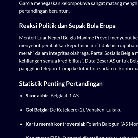
Garcia menegaskan kelompoknya sangat matang mengh
pertandingan beruntun
.
Reaksi Politik dan Sepak Bola Eropa
Menteri Luar Negeri Belgia Maxime Prevot menyebut ke
menyebut pembalikan keputusan ini “tidak bisa dipahami
merah” dalam integritas olahraga
. Partai Sosialis Belgia
kehilangan semua kredibilitas”
. Duta Besar AS untuk Bel
panggilan telepon Trump ke Infantino sudah terkonfirma
Statistik Penting Pertandingan
Skor akhir:
Belgia 4-1 AS
–
Gol Belgia:
De Ketelaere (2), Vanaken, Lukaku
Kartu merah kontroversial:
Folarin Balogun (AS Mo
Keputusan FIFA:
Suspensi dibatalkan sehari sebelum