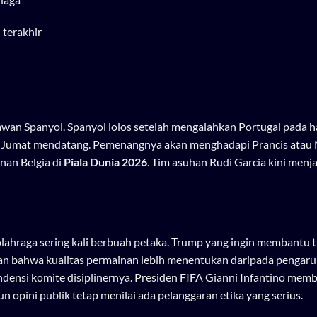
 terakhir
awan Spanyol
. Spanyol lolos setelah mengalahkan Portugal pada h
da Jumat mendatang
. Pemenangnya akan menghadapi Prancis atau
nan Belgia di
Piala Dunia 2026
. Tim asuhan Rudi Garcia kini menja
olahraga sering kali berbuah petaka
. Trump yang ingin membantu 
n bahwa kualitas permainan lebih menentukan daripada pengaruh
ndensi komite disiplinernya
. Presiden FIFA Gianni Infantino memb
n opini publik tetap menilai ada pelanggaran etika yang serius.