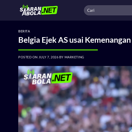
Skip
to
content
BERITA
Belgia Ejek AS usai Kemenanga
POSTED ON
JULY 7, 2026
BY
MARKETING