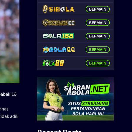
babak 16
mnas
dak adil.