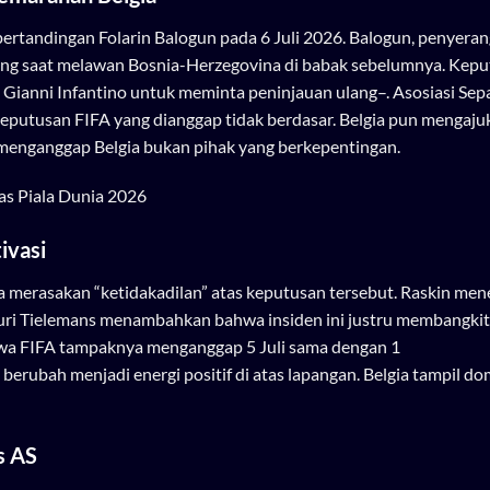
ertandingan Folarin Balogun pada 6 Juli 2026
. Balogun, penyera
ung saat melawan Bosnia-Herzegovina di babak sebelumnya
. Kepu
Gianni Infantino untuk meminta peninjauan ulang
–
. Asosiasi Sep
 keputusan FIFA yang dianggap tidak berdasar
. Belgia pun mengaju
menganggap Belgia bukan pihak yang berkepentingan
.
s Piala Dunia 2026
ivasi
 merasakan “ketidakadilan” atas keputusan tersebut
. Raskin me
ouri Tielemans menambahkan bahwa insiden ini justru membangki
hwa FIFA tampaknya menganggap 5 Juli sama dengan 1
erubah menjadi energi positif di atas lapangan. Belgia tampil d
s AS