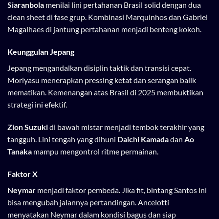
Siaranbola
menilai lini pertahanan Brasil solid dengan dua
clean sheet di fase grup
. Kombinasi Marquinhos dan Gabriel
Magalhaes di jantung pertahanan menjadi benteng kokoh.
Keunggulan Jepang
Jepang mengandalkan disiplin taktik dan transisi cepat
.
Moriyasu menerapkan pressing ketat dan serangan balik
mematikan
. Kemenangan atas Brasil di 2025 membuktikan
strategi ini efektif
.
Zion Suzuki
di bawah mistar menjadi tembok terakhir yang
tangguh
. Lini tengah yang dihuni
Daichi Kamada
dan
Ao
Tanaka
mampu mengontrol ritme permainan
.
Faktor X
Neymar
menjadi faktor pembeda. Jika fit, bintang Santos ini
bisa mengubah jalannya pertandingan
. Ancelotti
menyatakan Neymar dalam kondisi bagus dan siap