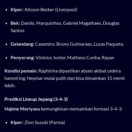
Kiper:
Alisson Becker (Liverpool)
Bek:
Danilo, Marquinhos, Gabriel Magalhaes, Douglas
Santos
Gelandang:
Casemiro, Bruno Guimaraes, Lucas Paqueta
Penyerang:
Vinicius Junior, Matheus Cunha, Rayan
Kondisi pemain:
Raphinha dipastikan absen akibat cedera
hamstring
. Neymar mulai pulih dan bisa dimainkan 15 menit
lebih
.
Prediksi Lineup Jepang (3-4-3)
Hajime Moriyasu
kemungkinan memainkan formasi 3-4-3
:
Kiper:
Zion Suzuki (Parma)