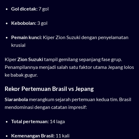
Gol dicetak:
7 gol
Kebobolan:
3 gol
Pemain kunci:
Kiper Zion Suzuki dengan penyelamatan
krusial
Kiper
Zion Suzuki
tampil gemilang sepanjang fase grup.
Penampilannya menjadi salah satu faktor utama Jepang lolos
ke babak gugur
.
Rekor Pertemuan Brasil vs Jepang
Siaranbola
merangkum sejarah pertemuan kedua tim. Brasil
mendominasi dengan catatan impresif:
Total pertemuan:
14 laga
Kemenangan Brasil:
11 kali