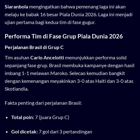
Siaranbola
mengingatkan bahwa pemenang laga ini akan
melaju ke babak 16 besar Piala Dunia 2026. Laga ini menjadi
ujian pertama bagi kedua tim di fase gugur.
Performa Tim di Fase Grup Piala Dunia 2026
Perjalanan Brasil di Grup C
Tim asuhan
Carlo Ancelotti
menunjukkan performa solid
sepanjang fase grup
. Brasil membuka kampanye dengan hasil
imbang 1-1 melawan Maroko
. Selecao kemudian bangkit
dengan kemenangan meyakinkan 3-0 atas Haiti dan 3-0 atas
Skotlandia
.
Fakta penting dari perjalanan Brasil:
Total poin:
7 (juara Grup C)
Gol dicetak:
7 gol dari 3 pertandingan