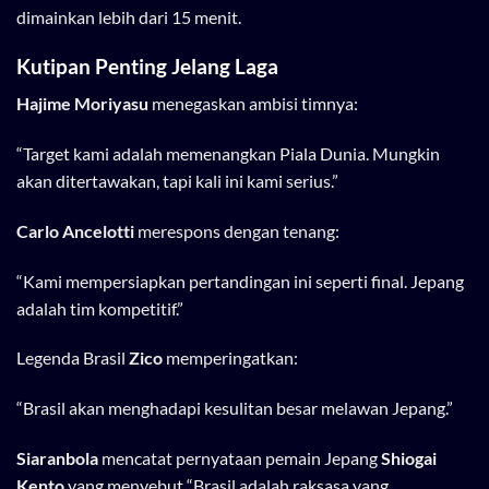
dimainkan lebih dari 15 menit
.
Kutipan Penting Jelang Laga
Hajime Moriyasu
menegaskan ambisi timnya:
“Target kami adalah memenangkan Piala Dunia. Mungkin
akan ditertawakan, tapi kali ini kami serius.”
Carlo Ancelotti
merespons dengan tenang:
“Kami mempersiapkan pertandingan ini seperti final. Jepang
adalah tim kompetitif.”
Legenda Brasil
Zico
memperingatkan:
“Brasil akan menghadapi kesulitan besar melawan Jepang.”
Siaranbola
mencatat pernyataan pemain Jepang
Shiogai
Kento
yang menyebut “Brasil adalah raksasa yang