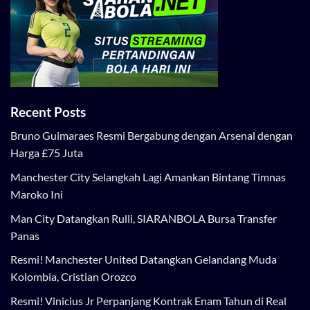
Recent Posts
Bruno Guimaraes Resmi Bergabung dengan Arsenal dengan
Harga £75 Juta
Manchester City Selangkah Lagi Amankan Bintang Timnas
Maroko Ini
Man City Datangkan Rulli, SIARANBOLA Bursa Transfer
Panas
Resmi! Manchester United Datangkan Gelandang Muda
Kolombia, Cristian Orozco
Resmi! Vinicius Jr Perpanjang Kontrak Enam Tahun di Real