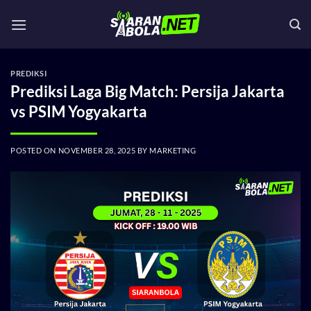
Skip
to
content
PREDIKSI
Prediksi Laga Big Match: Persija Jakarta
vs PSIM Yogyakarta
POSTED ON
NOVEMBER 28, 2025
BY
MARKETING