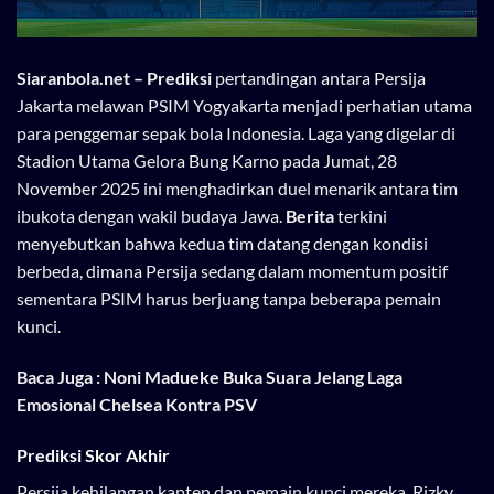
Siaranbola.net
– Prediksi
pertandingan antara Persija
Jakarta melawan PSIM Yogyakarta menjadi perhatian utama
para penggemar sepak bola Indonesia. Laga yang digelar di
Stadion Utama Gelora Bung Karno pada Jumat, 28
November 2025 ini menghadirkan duel menarik antara tim
ibukota dengan wakil budaya Jawa.
Berita
terkini
menyebutkan bahwa kedua tim datang dengan kondisi
berbeda, dimana Persija sedang dalam momentum positif
sementara PSIM harus berjuang tanpa beberapa pemain
kunci.
Baca Juga :
Noni Madueke Buka Suara Jelang Laga
Emosional Chelsea Kontra PSV
Prediksi Skor Akhir
Persija kehilangan kapten dan pemain kunci mereka, Rizky