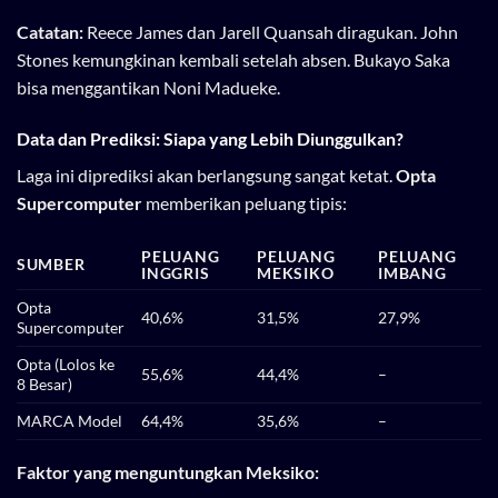
Catatan:
Reece James dan Jarell Quansah diragukan
. John
Stones kemungkinan kembali setelah absen
. Bukayo Saka
bisa menggantikan Noni Madueke
.
Data dan Prediksi: Siapa yang Lebih Diunggulkan?
Laga ini diprediksi akan berlangsung sangat ketat.
Opta
Supercomputer
memberikan peluang tipis:
PELUANG
PELUANG
PELUANG
SUMBER
INGGRIS
MEKSIKO
IMBANG
Opta
40,6%
31,5%
27,9%
Supercomputer
Opta (Lolos ke
55,6%
44,4%
–
8 Besar)
MARCA Model
64,4%
35,6%
–
Faktor yang menguntungkan Meksiko: