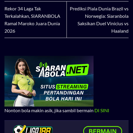
Rekor 34 Laga Tak
Prediksi Piala Dunia Brazil vs
Terkalahkan, SIARANBOLA
Norwegia: Siaranbola
Ramal Maroko Juara Dunia
Saksikan Duel Vinicius vs
2026
Haaland
Nonton bola makin asik, jika sambil bermain
DI SINI