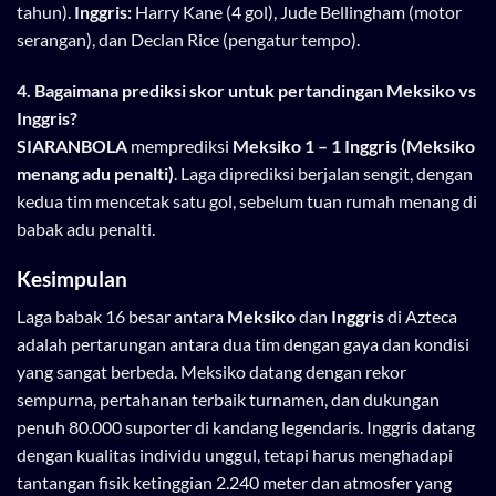
tahun).
Inggris:
Harry Kane (4 gol), Jude Bellingham (motor
serangan), dan Declan Rice (pengatur tempo).
4. Bagaimana prediksi skor untuk pertandingan Meksiko vs
Inggris?
SIARANBOLA
memprediksi
Meksiko 1 – 1 Inggris (Meksiko
menang adu penalti)
. Laga diprediksi berjalan sengit, dengan
kedua tim mencetak satu gol, sebelum tuan rumah menang di
babak adu penalti.
Kesimpulan
Laga babak 16 besar antara
Meksiko
dan
Inggris
di Azteca
adalah pertarungan antara dua tim dengan gaya dan kondisi
yang sangat berbeda. Meksiko datang dengan rekor
sempurna, pertahanan terbaik turnamen, dan dukungan
penuh 80.000 suporter di kandang legendaris. Inggris datang
dengan kualitas individu unggul, tetapi harus menghadapi
tantangan fisik ketinggian 2.240 meter dan atmosfer yang