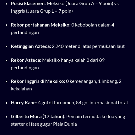
Posisi klasemen:
Meksiko (Juara Grup A – 9 poin) vs
Inggris (Juara Grup L – 7 poin)
Rekor pertahanan Meksiko:
0 kebobolan dalam 4
pertandingan
Ketinggian Azteca:
2.240 meter di atas permukaan laut
Rekor Azteca:
Meksiko hanya kalah 2 dari 89
pertandingan
Rekor Inggris di Meksiko:
0 kemenangan, 1 imbang, 2
kekalahan
Harry Kane:
4 gol di turnamen, 84 gol internasional total
Gilberto Mora (17 tahun):
Pemain termuda kedua yang
starter di fase gugur Piala Dunia