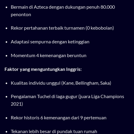
Bermain di Azteca dengan dukungan penuh 80.000
penonton
Rekor pertahanan terbaik turnamen (0 kebobolan)
Adaptasi sempurna dengan ketinggian
Momentum 4 kemenangan beruntun
Faktor yang menguntungkan Inggris:
Kualitas individu unggul (Kane, Bellingham, Saka)
Pengalaman Tuchel di laga gugur (juara Liga Champions
2021)
Rekor historis 6 kemenangan dari 9 pertemuan
Tekanan lebih besar di pundak tuan rumah