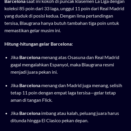
Barcelona
saat ini kokoh di puncak klasemen La Liga dengan
koleksi 85 poin dari 33 laga, unggul 11 poin dari Real Madrid
yang duduk di posisi kedua. Dengan lima pertandingan
tersisa, Blaugrana hanya butuh tambahan tiga poin untuk
memastikan gelar musim ini.
Hitung-hitungan gelar Barcelona:
Jika
Barcelona
menang atas Osasuna dan Real Madrid
gagal mengalahkan Espanyol, maka Blaugrana resmi
menjadi juara pekan ini.
Jika
Barcelona
menang dan Madrid juga menang, selisih
tetap 11 poin dengan empat laga tersisa—gelar tetap
aman di tangan Flick.
Jika
Barcelona
imbang atau kalah, peluang juara harus
ditunda hingga El Clasico pekan depan.