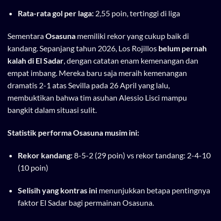
Rata-rata gol per laga:
2,55 poin, tertinggi di liga
Sementara
Osasuna
memiliki rekor yang cukup baik di
kandang. Sepanjang tahun 2026, Los Rojillos
belum pernah
kalah di El Sadar
, dengan catatan enam kemenangan dan
empat imbang. Mereka baru saja meraih kemenangan
dramatis 2-1 atas Sevilla pada 26 April yang lalu,
membuktikan bahwa tim asuhan Alessio Lisci mampu
bangkit dalam situasi sulit.
Statistik performa Osasuna musim ini:
Rekor kandang:
8-5-2 (29 poin) vs rekor tandang: 2-4-10
(10 poin)
Selisih yang kontras ini
menunjukkan betapa pentingnya
faktor El Sadar bagi permainan Osasuna.