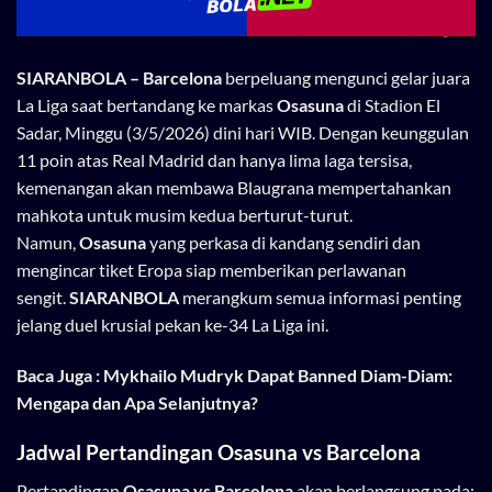
SIARANBOLA
– Barcelona
berpeluang mengunci gelar juara
La Liga saat bertandang ke markas
Osasuna
di Stadion El
Sadar, Minggu (3/5/2026) dini hari WIB. Dengan keunggulan
11 poin atas Real Madrid dan hanya lima laga tersisa,
kemenangan akan membawa Blaugrana mempertahankan
mahkota untuk musim kedua berturut-turut.
Namun,
Osasuna
yang perkasa di kandang sendiri dan
mengincar tiket Eropa siap memberikan perlawanan
sengit.
SIARANBOLA
merangkum semua informasi penting
jelang duel krusial pekan ke-34 La Liga ini.
Baca Juga :
Mykhailo Mudryk Dapat Banned Diam-Diam:
Mengapa dan Apa Selanjutnya?
Jadwal Pertandingan Osasuna vs Barcelona
Pertandingan
Osasuna vs Barcelona
akan berlangsung pada: