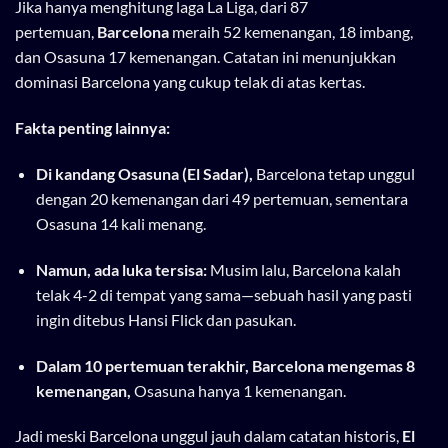
Jika hanya menghitung laga La Liga, dari 87
pertemuan,
Barcelona
meraih 52 kemenangan, 18 imbang,
dan Osasuna 17 kemenangan. Catatan ini menunjukkan
dominasi Barcelona yang cukup telak di atas kertas.
Fakta penting lainnya:
Di kandang Osasuna (El Sadar),
Barcelona tetap unggul
dengan 20 kemenangan dari 49 pertemuan, sementara
Osasuna 14 kali menang.
Namun, ada luka tersisa:
Musim lalu, Barcelona kalah
telak 4-2 di tempat yang sama—sebuah hasil yang pasti
ingin ditebus Hansi Flick dan pasukan.
Dalam 10 pertemuan terakhir, Barcelona mengemas 8
kemenangan,
Osasuna hanya 1 kemenangan.
Jadi meski Barcelona unggul jauh dalam catatan historis,
El