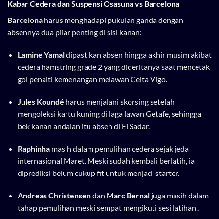
Kabar Cedera dan Suspensi Osasuna vs Barcelona
Barcelona
harus menghadapi pukulan ganda dengan
absennya dua pilar penting di sisi kanan:
Lamine Yamal
dipastikan absen hingga akhir musim akibat
cedera hamstring grade 2 yang dideritanya saat mencetak
gol penalti kemenangan melawan Celta Vigo.
Jules Koundé
harus menjalani skorsing setelah
mengoleksi kartu kuning di laga lawan Getafe, sehingga
bek kanan andalan itu absen di El Sadar.
Raphinha
masih dalam pemulihan cedera sejak jeda
internasional Maret. Meski sudah kembali berlatih, ia
diprediksi belum cukup fit untuk menjadi starter.
Andreas Christensen
dan
Marc Bernal
juga masih dalam
tahap pemulihan meski sempat mengikuti sesi latihan .