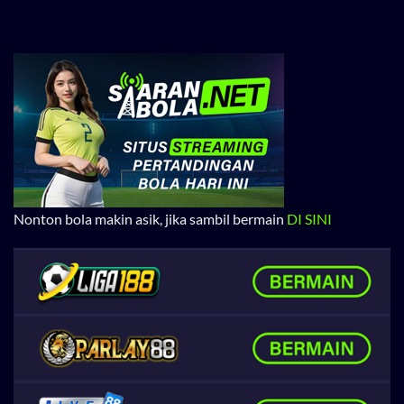
Nonton bola makin asik, jika sambil bermain
DI SINI