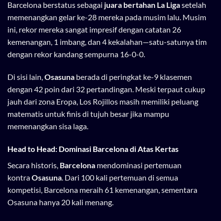
Barcelona berstatus sebagai
juara bertahan La Liga
setelah
memenangkan gelar ke-28 mereka pada musim lalu. Musim
ini, rekor mereka sangat impresif dengan catatan 26
kemenangan, 1 imbang, dan 4 kekalahan—satu-satunya tim
dengan rekor kandang sempurna 16-0-0.
Di sisi lain,
Osasuna
berada di peringkat ke-9 klasemen
dengan 42 poin dari 32 pertandingan. Meski terpaut cukup
jauh dari zona Eropa, Los Rojillos masih memiliki peluang
matematis untuk finis di tujuh besar jika mampu
memenangkan sisa laga.
Head to Head: Dominasi Barcelona di Atas Kertas
Secara historis,
Barcelona
mendominasi pertemuan
kontra
Osasuna
. Dari 100 kali pertemuan di semua
kompetisi, Barcelona meraih 61 kemenangan, sementara
Osasuna hanya 20 kali menang.