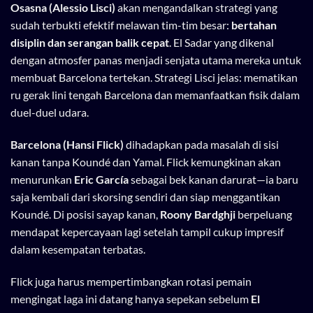
Osasna (Alessio Lisci)
akan mengandalkan strategi yang
sudah terbukti efektif melawan tim-tim besar:
bertahan
disiplin dan serangan balik cepat
. El Sadar yang dikenal
dengan atmosfer panas menjadi senjata utama mereka untuk
membuat Barcelona tertekan. Strategi Lisci jelas: mematikan
ru gerak lini tengah Barcelona dan memanfaatkan fisik dalam
duel-duel udara.
Barcelona (Hansi Flick)
dihadapkan pada masalah di sisi
kanan tanpa Koundé dan Yamal. Flick kemungkinan akan
menurunkan
Eric García
sebagai bek kanan darurat—ia baru
saja kembali dari skorsing sendiri dan siap menggantikan
Koundé. Di posisi sayap kanan,
Roony Bardghji
berpeluang
mendapat kepercayaan lagi setelah tampil cukup impresif
dalam kesempatan terbatas.
Flick juga harus mempertimbangkan rotasi pemain
mengingat laga ini datang hanya sepekan sebelum
El