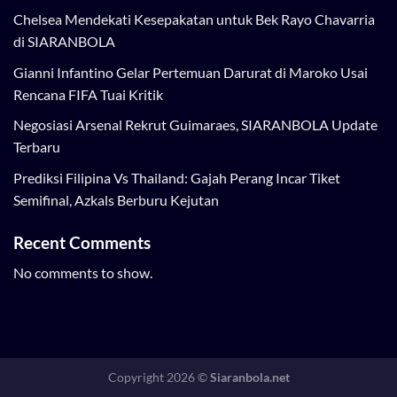
Chelsea Mendekati Kesepakatan untuk Bek Rayo Chavarria
di SIARANBOLA
Gianni Infantino Gelar Pertemuan Darurat di Maroko Usai
Rencana FIFA Tuai Kritik
Negosiasi Arsenal Rekrut Guimaraes, SIARANBOLA Update
Terbaru
Prediksi Filipina Vs Thailand: Gajah Perang Incar Tiket
Semifinal, Azkals Berburu Kejutan
Recent Comments
No comments to show.
Copyright 2026 ©
Siaranbola.net