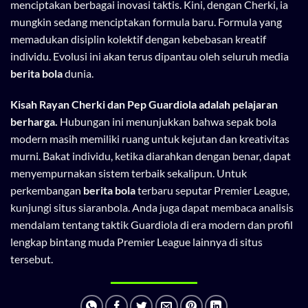
menciptakan berbagai inovasi taktis. Kini, dengan Cherki, ia
mungkin sedang menciptakan formula baru. Formula yang
memadukan disiplin kolektif dengan kebebasan kreatif
individu. Evolusi ini akan terus dipantau oleh seluruh media
berita bola
dunia.
Kisah Rayan Cherki dan Pep Guardiola adalah pelajaran
berharga.
Hubungan ini menunjukkan bahwa sepak bola
modern masih memiliki ruang untuk kejutan dan kreativitas
murni. Bakat individu, ketika diarahkan dengan benar, dapat
menyempurnakan sistem terbaik sekalipun. Untuk
perkembangan
berita bola
terbaru seputar Premier League,
kunjungi situs
siaranbola
. Anda juga dapat membaca analisis
mendalam tentang taktik Guardiola di era modern dan profil
lengkap bintang muda Premier League lainnya di situs
tersebut.