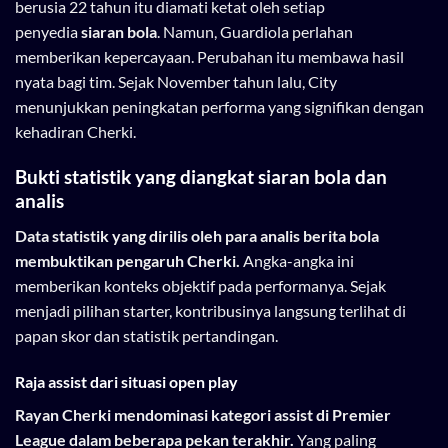
berusia 22 tahun itu diamati ketat oleh setiap
penyedia
siaran bola
. Namun, Guardiola perlahan
memberikan kepercayaan. Perubahan itu membawa hasil
nyata bagi tim. Sejak November tahun lalu, City
menunjukkan peningkatan performa yang signifikan dengan
kehadiran Cherki.
Bukti statistik yang diangkat siaran bola dan
analis
Data statistik yang dirilis oleh para analis berita bola
membuktikan pengaruh Cherki.
Angka-angka ini
memberikan konteks objektif pada performanya. Sejak
menjadi pilihan starter, kontribusinya langsung terlihat di
papan skor dan statistik pertandingan.
Raja assist dari situasi open play
Rayan Cherki mendominasi kategori assist di Premier
League dalam beberapa pekan terakhir.
Yang paling