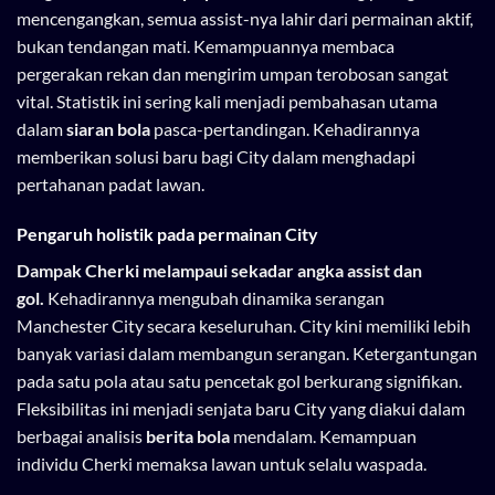
mencengangkan, semua assist-nya lahir dari permainan aktif,
bukan tendangan mati. Kemampuannya membaca
pergerakan rekan dan mengirim umpan terobosan sangat
vital. Statistik ini sering kali menjadi pembahasan utama
dalam
siaran bola
pasca-pertandingan. Kehadirannya
memberikan solusi baru bagi City dalam menghadapi
pertahanan padat lawan.
Pengaruh holistik pada permainan City
Dampak Cherki melampaui sekadar angka assist dan
gol.
Kehadirannya mengubah dinamika serangan
Manchester City secara keseluruhan. City kini memiliki lebih
banyak variasi dalam membangun serangan. Ketergantungan
pada satu pola atau satu pencetak gol berkurang signifikan.
Fleksibilitas ini menjadi senjata baru City yang diakui dalam
berbagai analisis
berita bola
mendalam. Kemampuan
individu Cherki memaksa lawan untuk selalu waspada.