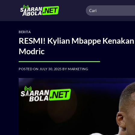
Skip
to
content
BERITA
RESMI! Kylian Mbappe Kenakan 
Modric
POSTED ON
JULY 30, 2025
BY
MARKETING