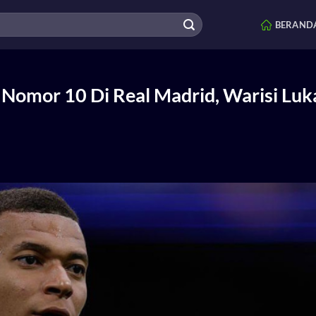
BERAND
Nomor 10 Di Real Madrid, Warisi Luk