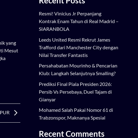
Recent Posts
Resmi! Vinicius Jr Perpanjang
Kontrak Enam Tahun di Real Madrid –
SIARANBOLA
Leeds United Resmi Rekrut James
ik yang
Trafford dari Manchester City dengan
rti Mesut
Nilai Transfer Fantastis
gka
Persahabatan Mourinho & Pencarian
Klub: Langkah Selanjutnya Smalling?
Prediksi Final Piala Presiden 2026:
Persib Vs Persebaya, Duel Tajam di
Gianyar
Mohamed Salah Pakai Nomor 61 di
SPUR
Trabzonspor, Maknanya Spesial
Recent Comments