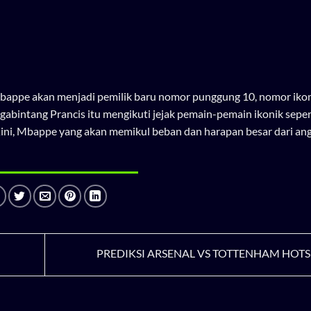
appe akan menjadi pemilik baru nomor punggung 10, nomor ikon
abintang Prancis itu mengikuti jejak pemain-pemain ikonik sepe
. Kini, Mbappe yang akan memikul beban dan harapan besar dari an
PREDIKSI ARSENAL VS TOTTENHAM HOT