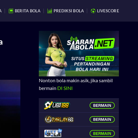
A
BERITA BOLA
PREDIKSI BOLA
LIVESCORE
a
Nonton bola makin asik, jika sambil
bermain
DI SINI