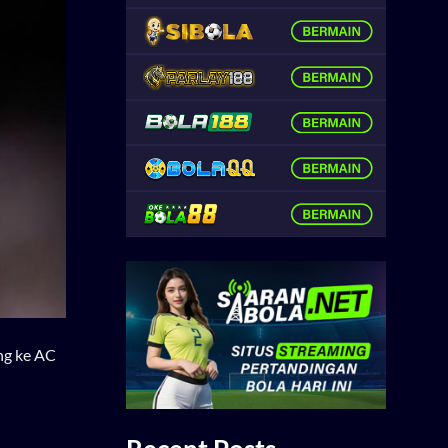
ng ke AC