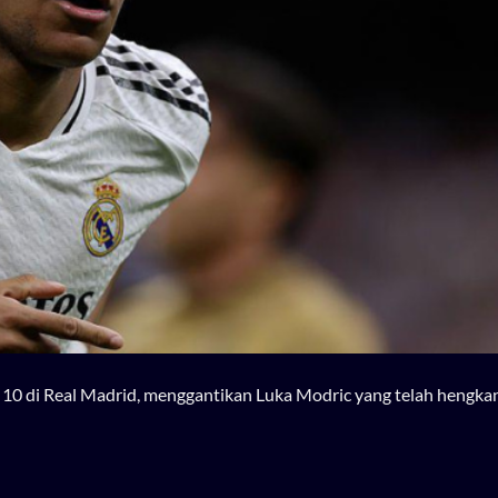
0 di Real Madrid, menggantikan Luka Modric yang telah hengka