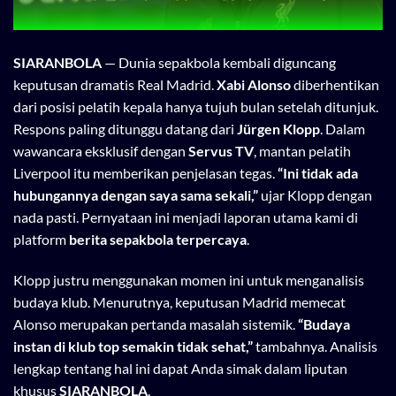
SIARANBOLA
— Dunia sepakbola kembali diguncang
keputusan dramatis Real Madrid.
Xabi Alonso
diberhentikan
dari posisi pelatih kepala hanya tujuh bulan setelah ditunjuk.
Respons paling ditunggu datang dari
Jürgen Klopp
. Dalam
wawancara eksklusif dengan
Servus TV
, mantan pelatih
Liverpool itu memberikan penjelasan tegas.
“Ini tidak ada
hubungannya dengan saya sama sekali,”
ujar Klopp dengan
nada pasti. Pernyataan ini menjadi laporan utama kami di
platform
berita sepakbola terpercaya
.
Klopp justru menggunakan momen ini untuk menganalisis
budaya klub. Menurutnya, keputusan Madrid memecat
Alonso merupakan pertanda masalah sistemik.
“Budaya
instan di klub top semakin tidak sehat,”
tambahnya. Analisis
lengkap tentang hal ini dapat Anda simak dalam liputan
khusus
SIARANBOLA
.