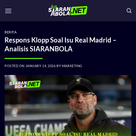
Skip
to
content
BERITA
Respons Klopp Soal Isu Real Madrid –
Analisis SIARANBOLA
POSTED ON
JANUARY 14, 2026
BY
MARKETING