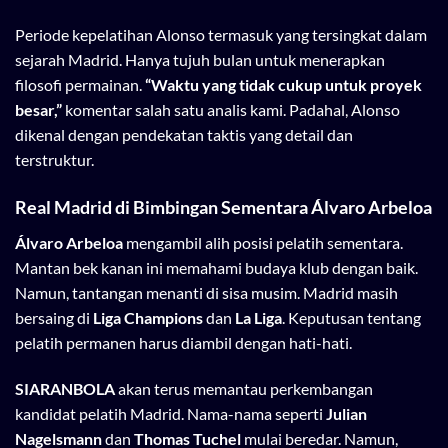
Periode kepelatihan Alonso termasuk yang tersingkat dalam
sejarah Madrid. Hanya tujuh bulan untuk menerapkan
filosofi permainan.
“Waktu yang tidak cukup untuk proyek
besar,”
komentar salah satu analis kami. Padahal, Alonso
dikenal dengan pendekatan taktis yang detail dan
terstruktur.
Real Madrid di Bimbingan Sementara Álvaro Arbeloa
Álvaro Arbeloa
mengambil alih posisi pelatih sementara.
Mantan bek kanan ini memahami budaya klub dengan baik.
Namun, tantangan menanti di sisa musim. Madrid masih
bersaing di
Liga Champions
dan
La Liga
. Keputusan tentang
pelatih permanen harus diambil dengan hati-hati.
SIARANBOLA
akan terus memantau perkembangan
kandidat pelatih Madrid. Nama-nama seperti
Julian
Nagelsmann
dan
Thomas Tuchel
mulai beredar. Namun,