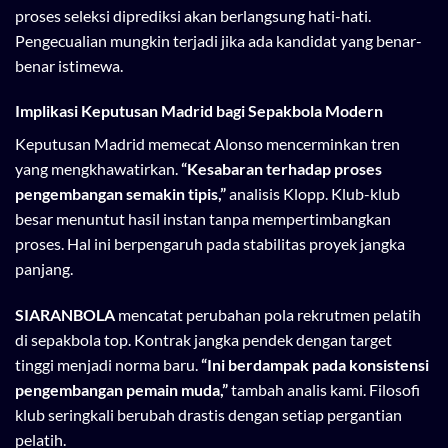
proses seleksi diprediksi akan berlangsung hati-hati.
Pengecualian mungkin terjadi jika ada kandidat yang benar-
benar istimewa.
Implikasi Keputusan Madrid bagi Sepakbola Modern
Keputusan Madrid memecat Alonso mencerminkan tren
yang mengkhawatirkan.
“Kesabaran terhadap proses
pengembangan semakin tipis,”
analisis Klopp. Klub-klub
besar menuntut hasil instan tanpa mempertimbangkan
proses. Hal ini berpengaruh pada stabilitas proyek jangka
panjang.
SIARANBOLA
mencatat perubahan pola rekrutmen pelatih
di sepakbola top. Kontrak jangka pendek dengan target
tinggi menjadi norma baru.
“Ini berdampak pada konsistensi
pengembangan pemain muda,”
tambah analis kami. Filosofi
klub seringkali berubah drastis dengan setiap pergantian
pelatih.