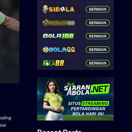
paling
lai