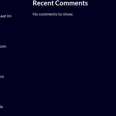
Recent Comments
No comments to show.
aat ini
epon
ni.
da