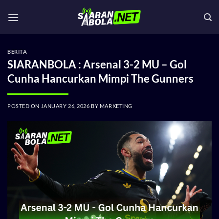
Skip
to
content
BERITA
SIARANBOLA : Arsenal 3-2 MU – Gol
Cunha Hancurkan Mimpi The Gunners
POSTED ON
JANUARY 26, 2026
BY
MARKETING