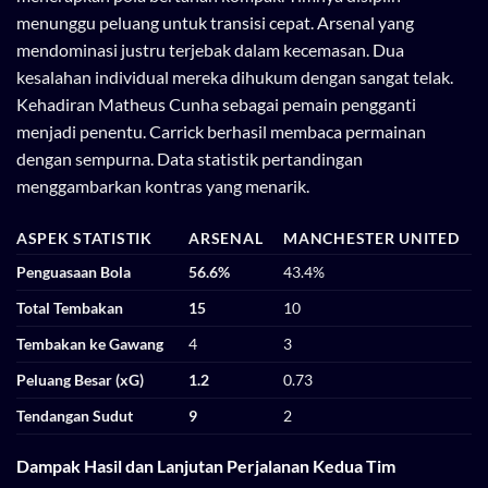
menunggu peluang untuk transisi cepat. Arsenal yang
mendominasi justru terjebak dalam kecemasan. Dua
kesalahan individual mereka dihukum dengan sangat telak.
Kehadiran Matheus Cunha sebagai pemain pengganti
menjadi penentu. Carrick berhasil membaca permainan
dengan sempurna. Data statistik pertandingan
menggambarkan kontras yang menarik.
ASPEK STATISTIK
ARSENAL
MANCHESTER UNITED
Penguasaan Bola
56.6%
43.4%
Total Tembakan
15
10
Tembakan ke Gawang
4
3
Peluang Besar (xG)
1.2
0.73
Tendangan Sudut
9
2
Dampak Hasil dan Lanjutan Perjalanan Kedua Tim