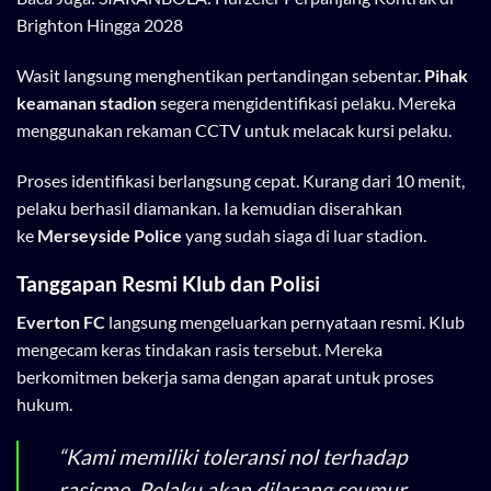
Brighton Hingga 2028
Wasit langsung menghentikan pertandingan sebentar.
Pihak
keamanan stadion
segera mengidentifikasi pelaku. Mereka
menggunakan rekaman CCTV untuk melacak kursi pelaku.
Proses identifikasi berlangsung cepat. Kurang dari 10 menit,
pelaku berhasil diamankan. Ia kemudian diserahkan
ke
Merseyside Police
yang sudah siaga di luar stadion.
Tanggapan Resmi Klub dan Polisi
Everton FC
langsung mengeluarkan pernyataan resmi. Klub
mengecam keras tindakan rasis tersebut. Mereka
berkomitmen bekerja sama dengan aparat untuk proses
hukum.
“Kami memiliki toleransi nol terhadap
rasisme. Pelaku akan dilarang seumur