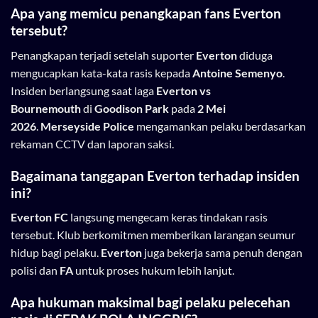
Apa yang memicu penangkapan fans Everton
tersebut?
Penangkapan terjadi setelah suporter
Everton
diduga
mengucapkan kata-kata rasis kepada
Antoine Semenyo
.
Insiden berlangsung saat laga
Everton vs
Bournemouth
di
Goodison Park
pada
2 Mei
2026
.
Merseyside Police
mengamankan pelaku berdasarkan
rekaman CCTV dan laporan saksi.
Bagaimana tanggapan
Everton
terhadap insiden
ini?
Everton FC
langsung mengecam keras tindakan rasis
tersebut. Klub berkomitmen memberikan larangan seumur
hidup bagi pelaku.
Everton
juga bekerja sama penuh dengan
polisi dan
FA
untuk proses hukum lebih lanjut.
Apa hukuman maksimal bagi pelaku pelecehan