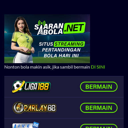
Nonton bola makin asik, jika sambil bermain
DI SINI