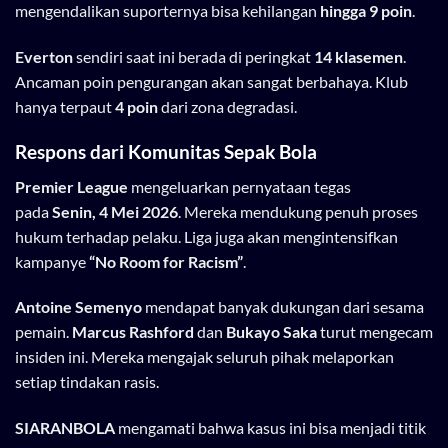
mengendalikan suporternya bisa kehilangan
hingga 9 poin
.
Everton
sendiri saat ini berada di peringkat
14 klasemen
.
Ancaman poin pengurangan akan sangat berbahaya. Klub
hanya terpaut
4 poin
dari zona degradasi.
Respons dari Komunitas Sepak Bola
Premier League
mengeluarkan pernyataan tegas
pada
Senin, 4 Mei 2026
. Mereka mendukung penuh proses
hukum terhadap pelaku. Liga juga akan mengintensifkan
kampanye
“No Room for Racism”
.
Antoine Semenyo
mendapat banyak dukungan dari sesama
pemain.
Marcus Rashford
dan
Bukayo Saka
turut mengecam
insiden ini. Mereka mengajak seluruh pihak melaporkan
setiap tindakan rasis.
SIARANBOLA
mengamati bahwa kasus ini bisa menjadi titik