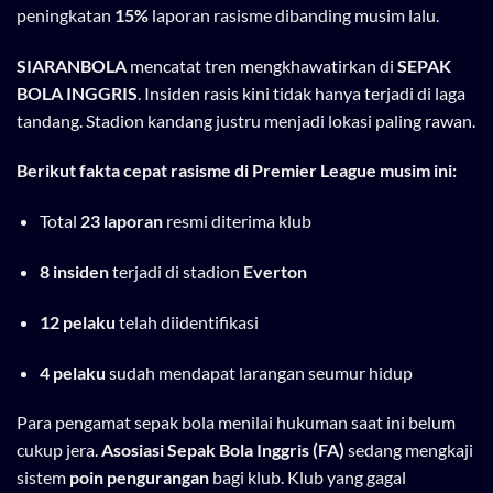
peningkatan
15%
laporan rasisme dibanding musim lalu.
SIARANBOLA
mencatat tren mengkhawatirkan di
SEPAK
BOLA INGGRIS
. Insiden rasis kini tidak hanya terjadi di laga
tandang. Stadion kandang justru menjadi lokasi paling rawan.
Berikut fakta cepat rasisme di Premier League musim ini:
Total
23 laporan
resmi diterima klub
8 insiden
terjadi di stadion
Everton
12 pelaku
telah diidentifikasi
4 pelaku
sudah mendapat larangan seumur hidup
Para pengamat sepak bola menilai hukuman saat ini belum
cukup jera.
Asosiasi Sepak Bola Inggris (FA)
sedang mengkaji
sistem
poin pengurangan
bagi klub. Klub yang gagal