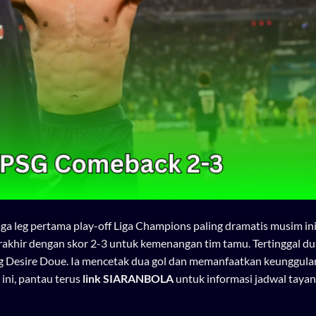
aga leg pertama play-off Liga Champions paling dramatis musim in
akhir dengan skor 2-3 untuk kemenangan tim tamu. Tertinggal dua
g Desire Doue. Ia mencetak dua gol dan memanfaatkan keunggula
ini, pantau terus
link SIARANBOLA
untuk informasi jadwal tayan