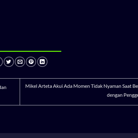
Mikel Arteta Akui Ada Momen Tidak Nyaman Saat Ber
dan
dengan Peng