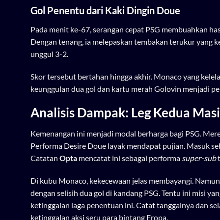
Gol Penentu dari Kaki Dingin Doue
Pada menit ke-67, serangan cepat PSG membuahkan has
Dengan tenang, ia melepaskan tembakan terukur yang k
unggul 3-2.
Skor tersebut bertahan hingga akhir. Monaco yang kel
keunggulan dua gol dan kartu merah Golovin menjadi pel
Analisis Dampak: Leg Kedua Mas
Kemenangan ini menjadi modal berharga bagi PSG. Mereka
Performa Desire Doue layak mendapat pujian. Masuk seba
Catatan
Opta
mencatat ini sebagai performa
super-sub
t
Di kubu Monaco, kekecewaan jelas membayangi. Namun,
dengan selisih dua gol di kandang PSG. Tentu ini misi ya
ketinggalan laga penentuan ini. Catat tanggalnya dan sel
ketinggalan aksi seru para bintang Eropa.