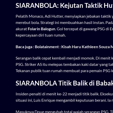
SIARANBOLA: Kejutan Taktik Hu
Pelatih Monaco, Adi Hutter, menyiapkan jebakan taktik y
merebut bola. Strategi ini membuahkan hasil instan. P
akurat
Folarin Balogun
. Gol tercepat di gawang PSG di
kepercayaan diri tuan rumah.
Baca juga :
Bolatainment : Kisah Haru Kathleen Souza
Serangan balik cepat kembali menjadi momok. Di menit
PSG. Striker AS itu melepas tembakan kaki datar yang 
Tekanan publik tuan rumah membuat para pemain PSG k
SIARANBOLA Titik Balik di Bab
Insiden penalti di menit ke-22 menjadi titik balik. Eksek
situasi ini, Luis Enrique mengambil keputusan berani
Masuknya Doue mengubah total wajah serangan PSG. Tiga 