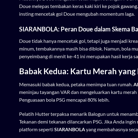
Doue melepas tembakan keras kaki kiri ke pojok gawang
insting mencetak gol Doue mengubah momentum laga.
SIARANBOLA: Peran Doue dalam Skema Ba
Doue tidak hanya mencetak gol, tetapi juga menjadi kre
minum, tembakannya masih bisa diblok. Namun, bola m
penyeimbang di menit ke-41 ini merupakan hasil kerja sa
Babak Kedua: Kartu Merah yan
Memasuki babak kedua, petaka menimpa tuan rumah.
A
meninjau tayangan VAR dan mengeluarkan kartu merah l
Penguasaan bola PSG mencapai 80% lebih.
Pelatih Hutter terpaksa menarik Balogun untuk menamba
Tekanan demi tekanan dilancarkan PSG. Jika Anda ingin 
platform seperti
SIARANBOLA
yang membahasnya secara