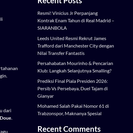
Recent Posts
Resmi! Vinicius Jr Perpanjang
li
Kontrak Enam Tahun di Real Madrid –
SIARANBOLA
Leeds United Resmi Rekrut James
Trafford dari Manchester City dengan
Nilai Transfer Fantastis
Persahabatan Mourinho & Pencarian
ertahanan
Klub: Langkah Selanjutnya Smalling?
gin.
Prediksi Final Piala Presiden 2026:
Persib Vs Persebaya, Duel Tajam di
Gianyar
Mohamed Salah Pakai Nomor 61 di
u dari
Trabzonspor, Maknanya Spesial
 Doue
.
Recent Comments
ragu,