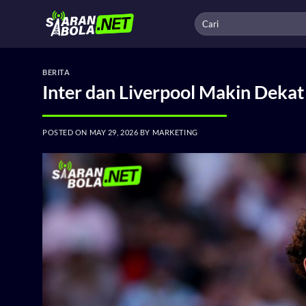
Skip
to
content
BERITA
Inter dan Liverpool Makin Dekat 
POSTED ON
MAY 29, 2026
BY
MARKETING