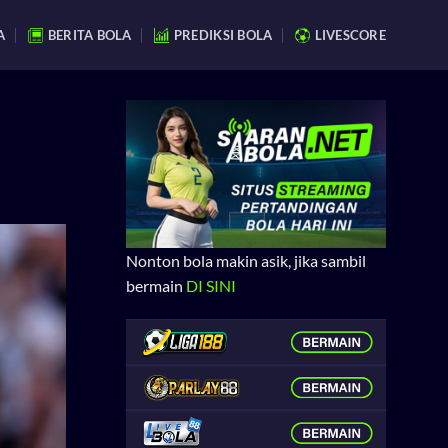
A
BERITA BOLA
PREDIKSI BOLA
LIVESCORE
Nonton bola makin asik, jika sambil
bermain
DI SINI