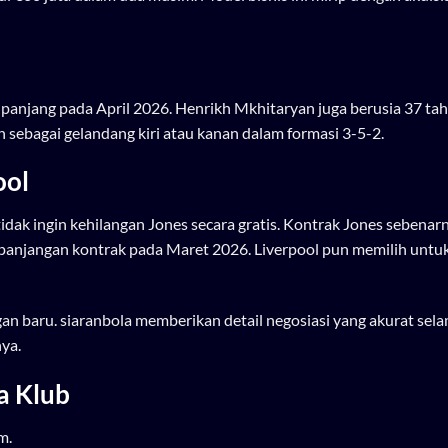
panjang pada April 2026. Henrikh Mkhitaryan juga berusia 37 tah
 sebagai gelandang kiri atau kanan dalam formasi 3-5-2.
ool
dak ingin kehilangan Jones secara gratis. Kontrak Jones sebenar
panjangan kontrak pada Maret 2026. Liverpool pun memilih untu
gan baru.
siaranbola
memberikan detail negosiasi yang akurat selam
nya.
a Klub
m.