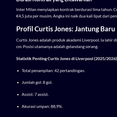
Inter Milan menyiapkan kontrak berdurasi lima tahun. Cu
€4,5 juta per musim. Angka ini naik dua kali lipat dari p
Profil Curtis Jones: Jantung Baru
Curtis Jones adalah produk akademi Liverpool. Ia lahir di
cm. Posisi utamanya adalah gelandang serang.
Statistik Penting Curtis Jones di Liverpool (2025/2026)
Total penampilan: 42 pertandingan.
Jumlah gol: 8 gol.
Assist: 7 assist.
Akurasi umpan: 88,9%.