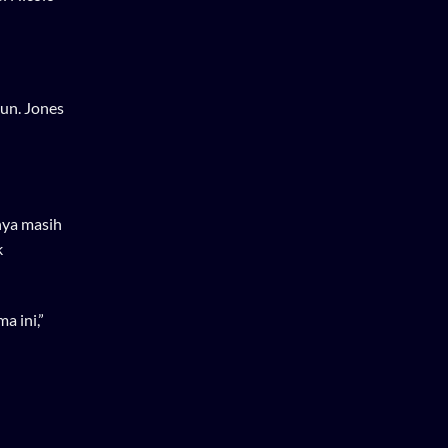
un. Jones
nya masih
k
a ini,”