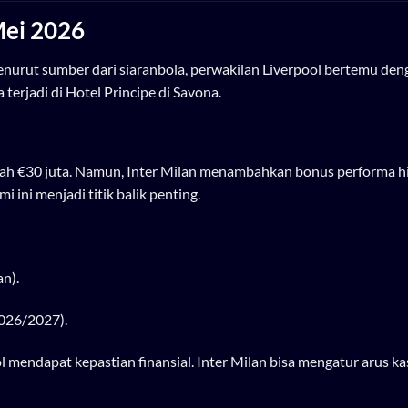
Mei 2026
Menurut sumber dari
siaranbola
, perwakilan Liverpool bertemu den
terjadi di Hotel Principe di Savona.
alah €30 juta. Namun, Inter Milan menambahkan bonus performa h
 ini menjadi titik balik penting.
n).
2026/2027).
 mendapat kepastian finansial. Inter Milan bisa mengatur arus ka