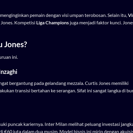
a menginginkan pemain dengan visi umpan terobosan. Selain itu,
Vi
n Jones. Kompetisi
Liga Champions
juga menjadi faktor kunci. Jone
u Jones?
ruan ini.
Inzaghi
ngat bergantung pada gelandang mezzala. Curtis Jones memiliki
kukan transisi bertahan ke serangan. Sifat ini sangat langka di bu
uki puncak kariernya. Inter Milan melihat peluang investasi jangk
di €60 juta dalam dua musim. Model bisnis ini mirip dengan akuisi