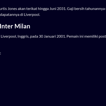
rtis Jones akan terikat hingga Juni 2031. Gaji bersih tahunanny
endapatannya di Liverpool.
 Inter Milan
 Liverpool, Inggris, pada 30 Januari 2001. Pemain ini memiliki pos
: